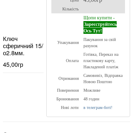
ЦІна
Кількість
Щопи купити -
Зареєструйтесь
Ось Тут!
Ключ
Пакування за свій
Упакування
сферичний 15/
рахунок
о2.8мм.
Готівка, Переказ на
Оплата
пластикову карту,
45,00гр
Накладений платіж
Самовивіз, Відправка
Отримання
Новою Поштою
Повернення
Можливе
Бронювання
48 годин
Нові лоти
в телеграм-боті!