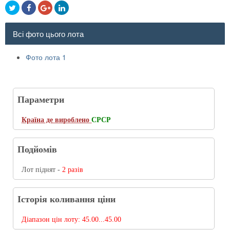
Всі фото цього лота
Фото лота 1
Параметри
Країна де вироблено
СРСР
Подйомів
Лот піднят -
2 разів
Історія коливання ціни
Діапазон цін лоту:
45.00...45.00