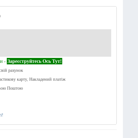
)
и -
Зареєструйтесь Ось Тут!
свій рахунок
астикову карту, Накладений платіж
овою Поштою
і!