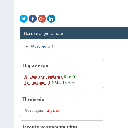
Всі фото цього лота
Фото лота 1
Параметри
Країна де вироблено
Китай
Тип вставки
CNMG 160608
Подйомів
Лот піднят -
2 разів
Історія коливання ціни