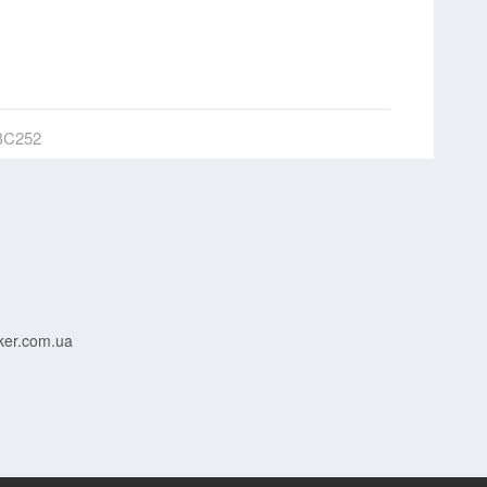
BC252
ker.com.ua