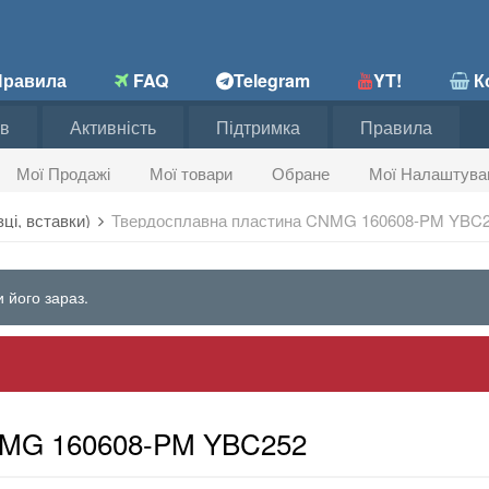
равила
FAQ
Telegram
YT!
Ко
в
Активність
Підтримка
Правила
Мої Продажі
Мої товари
Обране
Мої Налаштува
зці, вставки)
Твердосплавна пластина CNMG 160608-PM YBC
 його зараз.
NMG 160608-PM YBC252