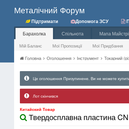
Металічний Форум
Підтримати
Допомога ЗСУ
П
Барахолка
Спільнота
Мапа Майстрі
Мій Баланс
Мої Пропозиції
Мої Придбання
Головна
Оголошення
Інструмент
Токарний (рі
Це оголошення Призупинене. Ви не можете купити
Лот скінчився
Китайский Товар
Твердосплавна пластина C