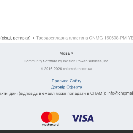
(різці, вставки)
Твердосплавна пластина CNMG 160608-PM Y
Мова
Community Software by Invision Power Services, Inc.
© 2016-2026 chipmaker.com.ua
Правила Сайту
Договір Оферта
актні дані (відповідь в емайл може попадати в СПАМ!):
info@chipma