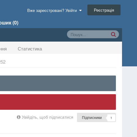
Реєстрація
Вже зареєстровані? Увійти
шик (0)
ння
Статистика
252
Увійдіть, щоб підписатися
Підписники
1