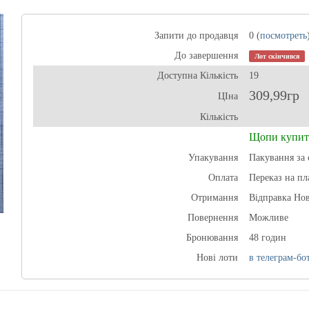
Запити до продавця
0 (
посмотреть
До завершення
Лот скінчився
Доступна Кількість
19
309,99гр
ЦІна
Кількість
Щопи купит
Упакування
Пакування за 
Оплата
Переказ на пл
Отримання
Відправка Н
Повернення
Можливе
Бронювання
48 годин
Нові лоти
в телеграм-бот