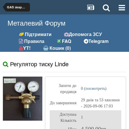
GAS зварювання
Металевий Форум
Підтримати
Допомога ЗСУ
Правила
FAQ
Telegram
YT!
Кошик (0)
Регулятор тиску Linde
Запити до
0 (
посмотреть
)
продавця
29 днів та 53 хвилини
До завершення
- 2026-09-06 17:03
Доступна
1
Кількість
4 500,00гр