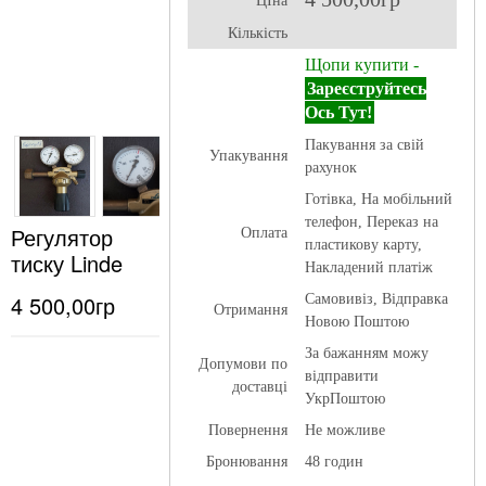
ЦІна
Кількість
Щопи купити -
Зареєструйтесь
Ось Тут!
Пакування за свій
Упакування
рахунок
Готівка, На мобільний
телефон, Переказ на
Регулятор
Оплата
пластикову карту,
тиску Linde
Накладений платіж
4 500,00гр
Самовивіз, Відправка
Отримання
Новою Поштою
За бажанням можу
Допумови по
відправити
доставці
УкрПоштою
Повернення
Не можливе
Бронювання
48 годин