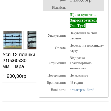
ЦІна
Кількість
Щопи купити -
Зареєструйтесь
Ось Тут!
Пакування за свій
Упакування
рахунок
Переказ на пластикову
Оплата
карту
Усп 12 планки
Відправка
210х60х30
Отримання
Транспортною
мм. Пара
компанією
1 200,00гр
Повернення
Не можливе
Бронювання
48 годин
Нові лоти
в телеграм-боті!