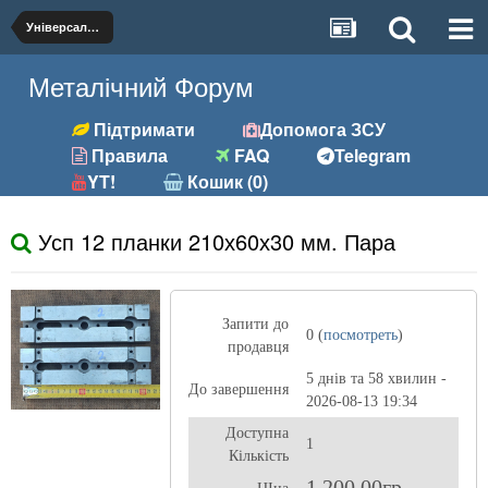
Універсальна
Металічний Форум
Підтримати
Допомога ЗСУ
Правила
FAQ
Telegram
YT!
Кошик (0)
Усп 12 планки 210х60х30 мм. Пара
Запити до
0 (
посмотреть
)
продавця
5 днів та 58 хвилин -
До завершення
2026-08-13 19:34
Доступна
1
Кількість
1 200,00гр