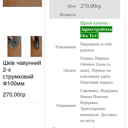
270,00гр
ЦІна
Кількість
Щопи купити -
Зареєструйтесь
Ось Тут!
Пакування за свій
Упакування
рахунок
Готівка, Переказ
Шків чавунний
(Western Union та
2-х
Оплата
інші), Переказ на
струмковий
пластикову карту,
Ф100мм
Поштовий переказ
Самовивіз, Відправка
270,00гр
Новою Поштою,
Відправка
Отримання
Транспортною
компанією, Доставка
по місту