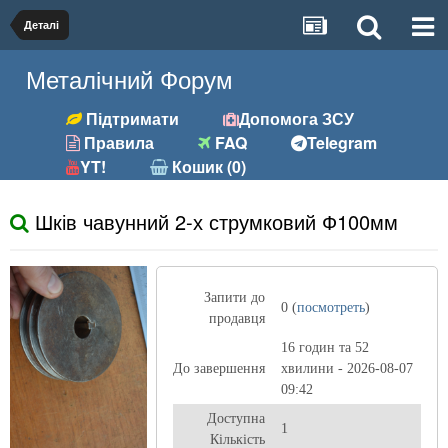
Деталі
Металічний Форум
Підтримати
Допомога ЗСУ
Правила
FAQ
Telegram
YT!
Кошик (0)
Шків чавунний 2-х струмковий Ф100мм
Запити до
0 (
посмотреть
)
продавця
16 годин та 52
До завершення
хвилини - 2026-08-07
09:42
Доступна
1
Кількість