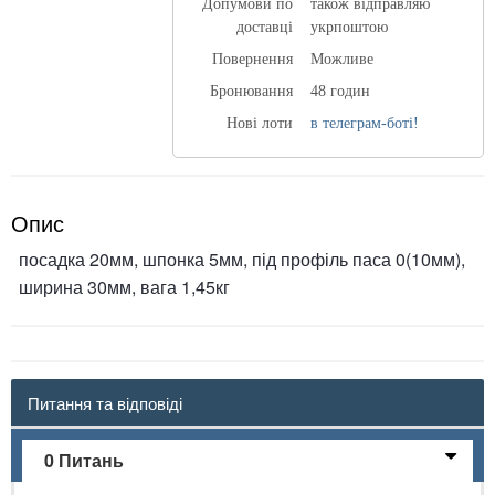
Допумови по
також відправляю
доставці
укрпоштою
Повернення
Можливе
Бронювання
48 годин
Нові лоти
в телеграм-боті!
Опис
посадка 20мм, шпонка 5мм, під профіль паса 0(10мм),
ширина 30мм, вага 1,45кг
Питання та відповіді
0 Питань