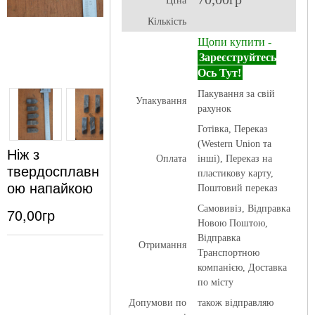
ЦІна
Кількість
Щопи купити -
Зареєструйтесь
Ось Тут!
Пакування за свій
Упакування
рахунок
Готівка, Переказ
(Western Union та
Ніж з
Оплата
інші), Переказ на
твердосплавн
пластикову карту,
ою напайкою
Поштовий переказ
Самовивіз, Відправка
70,00гр
Новою Поштою,
Відправка
Отримання
Транспортною
компанією, Доставка
по місту
Допумови по
також відправляю