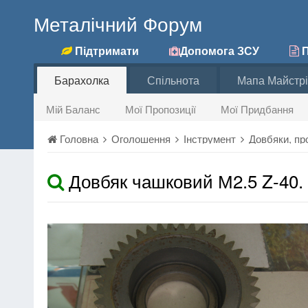
Металічний Форум
Підтримати
Допомога ЗСУ
П
Барахолка
Спільнота
Мапа Майстрі
Мій Баланс
Мої Пропозиції
Мої Придбання
Головна
Оголошення
Інструмент
Довбяки, пр
Довбяк чашковий М2.5 Z-40.