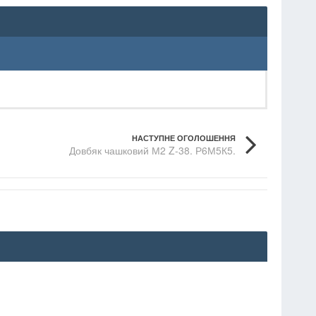
НАСТУПНЕ ОГОЛОШЕННЯ
Довбяк чашковий М2 Z-38. Р6М5К5.