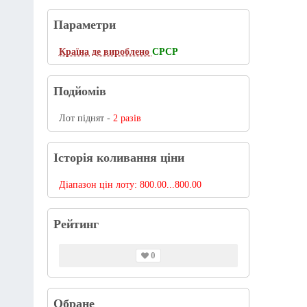
Параметри
Країна де вироблено
СРСР
Подйомів
Лот піднят -
2 разів
Історія коливання ціни
Діапазон цін лоту:
800.00...800.00
Рейтинг
0
Обране