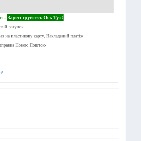
и -
Зареєструйтесь Ось Тут!
свій рахунок
каз на пластикову карту, Накладений платіж
ідправка Новою Поштою
і!