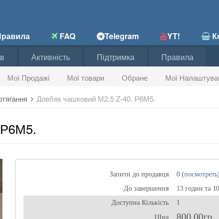
равила
FAQ
Telegram
YT!
Ко
в
Активність
Підтримка
Правила
Мої Продажі
Мої товари
Обране
Мої Налаштува
отягання
Довбяк чашковий М2.5 Z-40. Р6М5.
 Р6М5.
Запити до продавця
0 (
посмотреть
До завершення
13 годин та 1
Доступна Кількість
1
800,00гр
ЦІна