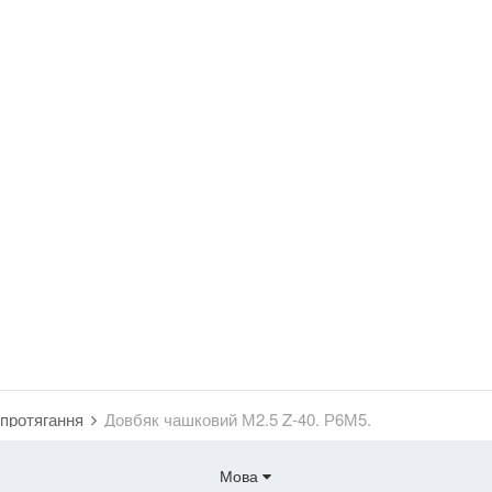
 протягання
Довбяк чашковий М2.5 Z-40. Р6М5.
Мова