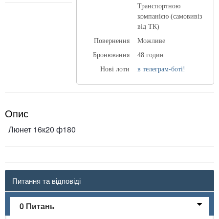
Транспортною
компанією (самовивіз
від ТК)
Повернення
Можливе
Бронювання
48 годин
Нові лоти
в телеграм-боті!
Опис
Люнет 16к20 ф180
Питання та відповіді
0 Питань