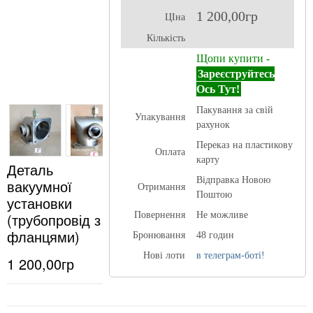
1 200,00гр
ЦІна
Кількість
Щопи купити -
Зареєструйтесь
Ось Тут!
Пакування за свій
Упакування
рахунок
Переказ на пластикову
Оплата
карту
Деталь
Відправка Новою
вакуумної
Отримання
Поштою
установки
(трубопровід з
Повернення
Не можливе
фланцями)
Бронювання
48 годин
Нові лоти
в телеграм-боті!
1 200,00гр