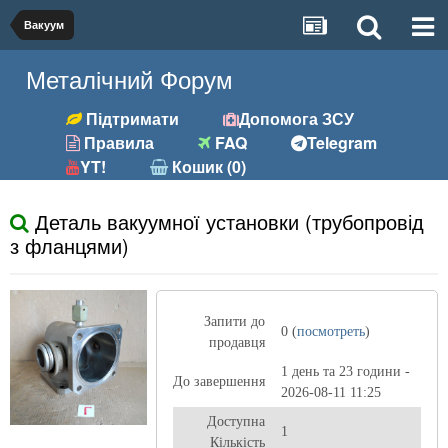
Вакуум
Металічний Форум
Підтримати
Допомога ЗСУ
Правила
FAQ
Telegram
YT!
Кошик (0)
Деталь вакуумної установки (трубопровід
з фланцями)
Запити до
0 (
посмотреть
)
продавця
1 день та 23 години -
До завершення
2026-08-11 11:25
Доступна
1
Кількість