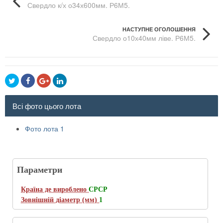
Свердло к/х о34х600мм. Р6М5.
НАСТУПНЕ ОГОЛОШЕННЯ
Свердло о10х40мм ліве. Р6М5.
Всі фото цього лота
Фото лота 1
Параметри
Країна де вироблено
СРСР
Зовнішній діаметр (мм)
1