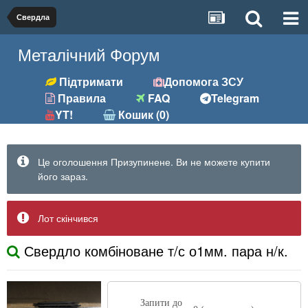
Свердла
Металічний Форум
Підтримати
Допомога ЗСУ
Правила
FAQ
Telegram
YT!
Кошик (0)
Це оголошення Призупинене. Ви не можете купити
його зараз.
Лот скінчився
Свердло комбіноване т/с о1мм. пара н/к.
Запити до