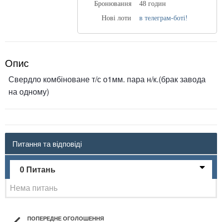
Бронювання
48 годин
Нові лоти
в телеграм-боті!
Опис
Свердло комбіноване т/с о1мм. пара н/к.(брак завода
на одному)
Питання та відповіді
0 Питань
Нема питань
ПОПЕРЕДНЕ ОГОЛОШЕННЯ