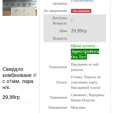
0 (
посмотреть
)
продавця
До завершення
Лот скінчився
Доступна
1
Кількість
29,99гр
ЦІна
Кількість
Щопи купити -
Зареєструйтесь
Ось Тут!
Пакування за свій
Свердло
Упакування
рахунок
комбіноване т/
Готівка, Переказ на
с о1мм. пара
Оплата
пластикову карту,
н/к.
Накладений платіж
29,99гр
Самовивіз, Відправка
Отримання
Новою Поштою
Повернення
Можливе