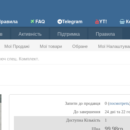
равила
FAQ
Telegram
YT!
Ко
в
Активність
Підтримка
Правила
Мої Продажі
Мої товари
Обране
Мої Налаштува
юч спец. Комплект.
Запити до продавця
0 (
посмотреть
До завершення
24 дні та 22 г
Доступна Кількість
1
99,98гр
ЦІна