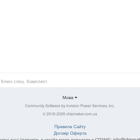
Ключ спец. Комплект.
Мова
Community Software by Invision Power Services, Inc.
© 2016-2026 chipmaker.com.ua
Правила Сайту
Договір Оферта
актні дані (відповідь в емайл може попадати в СПАМ!):
info@chipma