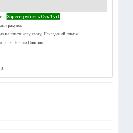
и -
Зареєструйтесь Ось Тут!
свій рахунок
каз на пластикову карту, Накладений платіж
ідправка Новою Поштою
і!