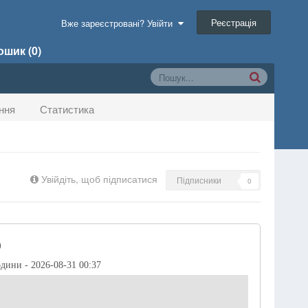
Реєстрація
Вже зареєстровані? Увійти
шик (0)
ння
Статистика
Увійдіть, щоб підписатися
Підписники
0
)
одини - 2026-08-31 00:37