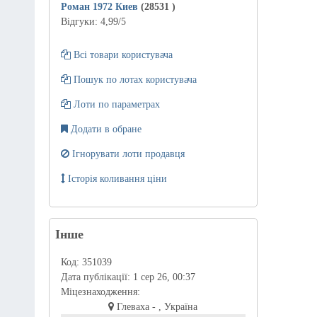
Роман 1972 Киев
(28531
)
Відгуки:
4,99
/5
Всі товари користувача
Пошук по лотах користувача
Лоти по параметрах
Додати в обране
Ігнорувати лоти продавця
Історія коливання ціни
Інше
Код:
351039
Дата публікації:
1 сер 26, 00:37
Міцезнаходження:
Глеваха - , Україна