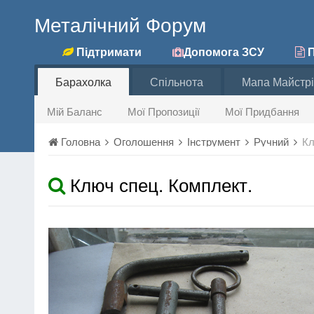
Металічний Форум
Підтримати
Допомога ЗСУ
П
Барахолка
Спільнота
Мапа Майстрі
Мій Баланс
Мої Пропозиції
Мої Придбання
Головна
Оголошення
Інструмент
Ручний
Кл
Ключ спец. Комплект.