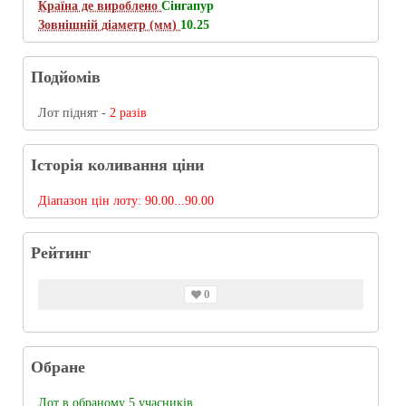
Країна де вироблено
Сінгапур
Зовнішній діаметр (мм)
10.25
Подйомів
Лот піднят -
2 разів
Історія коливання ціни
Діапазон цін лоту:
90.00...90.00
Рейтинг
0
Обране
Лот в обраному 5 учасників