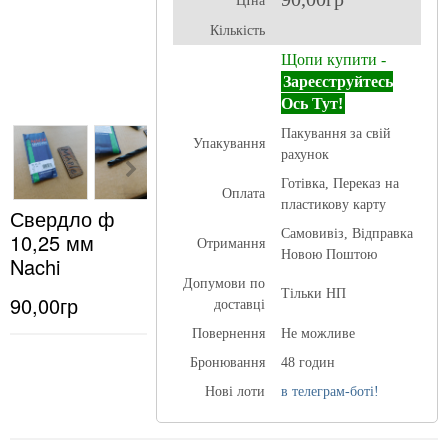
ЦІна
Кількість
Щопи купити -
Зареєструйтесь
Ось Тут!
Пакування за свій
Упакування
рахунок
Готівка, Переказ на
Оплата
пластикову карту
Свердло ф
Самовивіз, Відправка
10,25 мм
Отримання
Новою Поштою
Nachi
Допумови по
Тільки НП
90,00гр
доставці
Повернення
Не можливе
Бронювання
48 годин
Нові лоти
в телеграм-боті!