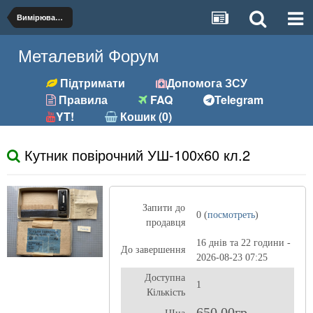
Вимірювальний інструмент
Металевий Форум
Підтримати
Допомога ЗСУ
Правила
FAQ
Telegram
YT!
Кошик (0)
Кутник повірочний УШ-100х60 кл.2
Запити до
0 (
посмотреть
)
продавця
16 днів та 22 години -
До завершення
2026-08-23 07:25
Доступна
1
Кількість
650,00гр