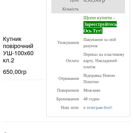
ЦІна
Кількість
Щопи купити -
Зареєструйтесь
Ось Тут!
Кутник
Пакування за свій
Упакування
повірочний
рахунок
УШ-100х60
Переказ на пластикову
кл.2
Оплата
карту, Накладений
платіж
650,00гр
Відправка Новою
Отримання
Поштою
Повернення
Можливе
Бронювання
48 годин
Нові лоти
в телеграм-боті!