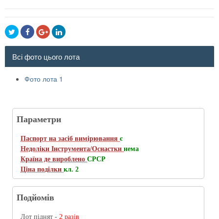
Всі фото цього лота
Фото лота 1
Параметри
Паспорт на засіб вимірювання
є
Недоліки Інструмента/Оснастки
нема
Країна де вироблено
СРСР
Ціна поділки
кл. 2
Подйомів
Лот піднят -
2 разів