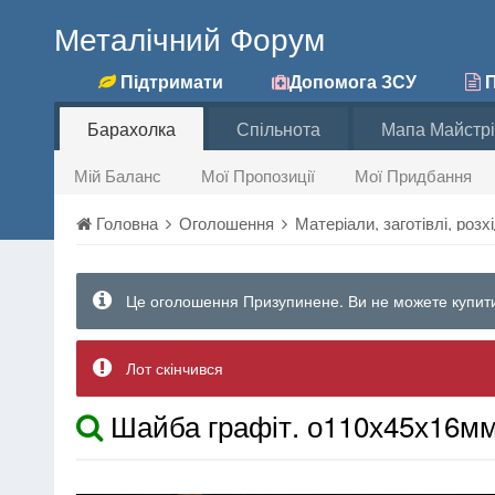
Металічний Форум
Підтримати
Допомога ЗСУ
П
Барахолка
Спільнота
Мапа Майстрі
Мій Баланс
Мої Пропозиції
Мої Придбання
Головна
Оголошення
Матеріали, заготівлі, роз
Це оголошення Призупинене. Ви не можете купити
Лот скінчився
Шайба графіт. о110х45х16мм