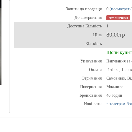
Запити до продавця
0 (
посмотреть
До завершення
Лот скінчився
Доступна Кількість
1
80,00гр
ЦІна
Кількість
Щопи купит
Упакування
Пакування за 
Оплата
Готівка, Пере
Отримання
Самовивіз, В
Повернення
Можливе
Бронювання
48 годин
Нові лоти
в телеграм-бот