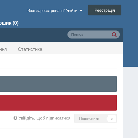
Реєстрація
Вже зареєстровані? Увійти
шик (0)
ння
Статистика
Увійдіть, щоб підписатися
Підписники
0