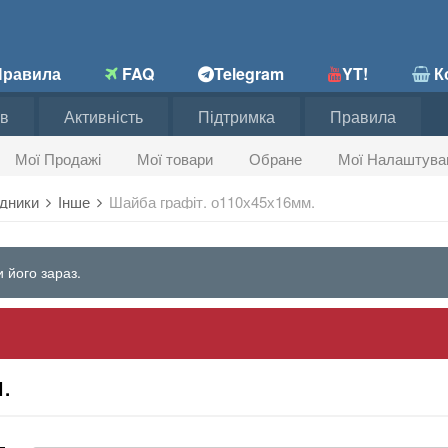
равила
FAQ
Telegram
YT!
Ко
в
Активність
Підтримка
Правила
Мої Продажі
Мої товари
Обране
Мої Налаштува
хідники
Інше
Шайба графіт. о110х45х16мм.
 його зараз.
.