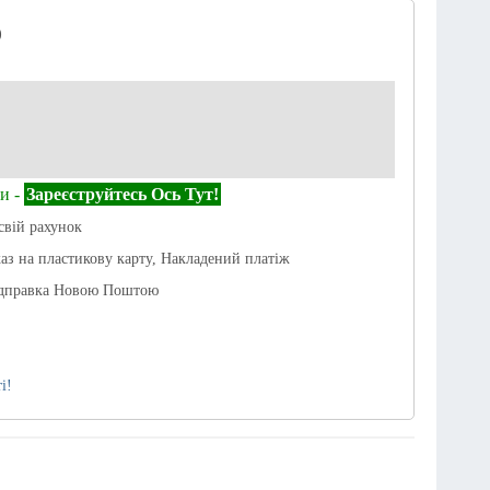
)
и -
Зареєструйтесь Ось Тут!
свій рахунок
каз на пластикову карту, Накладений платіж
ідправка Новою Поштою
і!