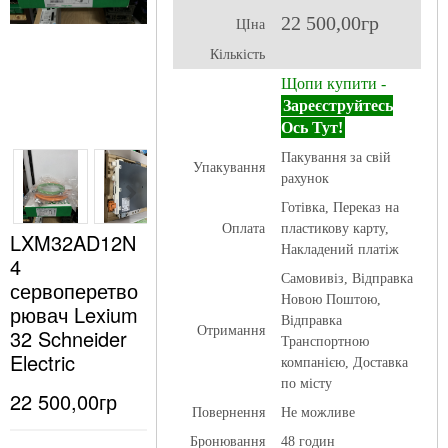
22 500,00гр
ЦІна
Кількість
Щопи купити -
Зареєструйтесь
Ось Тут!
Пакування за свій
Упакування
рахунок
Готівка, Переказ на
Оплата
пластикову карту,
LXM32AD12N
Накладений платіж
4
Самовивіз, Відправка
сервоперетво
Новою Поштою,
рювач Lexium
Відправка
Отримання
32 Schneider
Транспортною
Electric
компанією, Доставка
по місту
22 500,00гр
Повернення
Не можливе
Бронювання
48 годин