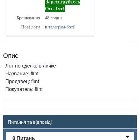
Зареєструйтесь
Ось Тут!
Бронювання
48 годин
Нові лоти
в телеграм-боті!
Опис
Лот по сделке в личке
Название: flint
Продавец: flint
Покупатель: flint
Питання та відповіді
0 Питань