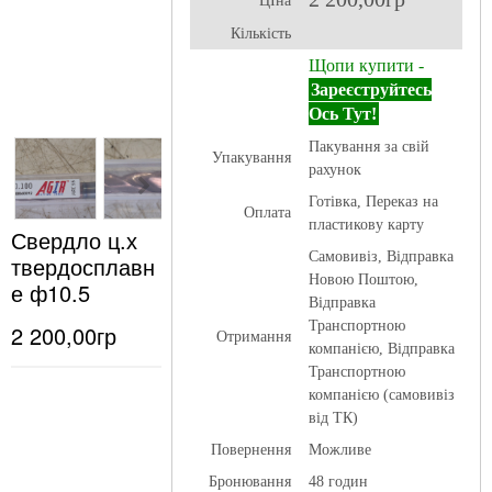
ЦІна
Кількість
Щопи купити -
Зареєструйтесь
Ось Тут!
Пакування за свій
Упакування
рахунок
Готівка, Переказ на
Оплата
пластикову карту
Свердло ц.х
Самовивіз, Відправка
твердосплавн
Новою Поштою,
е ф10.5
Відправка
Транспортною
2 200,00гр
Отримання
компанією, Відправка
Транспортною
компанією (самовивіз
від ТК)
Повернення
Можливе
Бронювання
48 годин