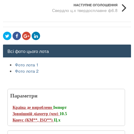
НАСТУПНЕ ОГОЛОШЕННЯ
Свердло ц.х твердосплавне ф6.8
Всі фото цього лота
Фото лота 1
Фото лота 2
Параметри
Країна де вироблено
Імпорт
Зовнішній діаметр (мм)
10.5
Конус (КМ**, ISO**)
Ц.х