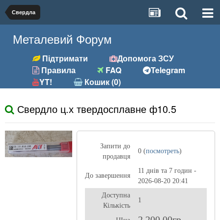
Свердла
Металевий Форум
Підтримати
Допомога ЗСУ
Правила
FAQ
Telegram
YT!
Кошик (0)
Свердло ц.х твердосплавне ф10.5
Запити до
0 (
посмотреть
)
продавця
11 днів та 7 годин -
До завершення
2026-08-20 20:41
Доступна
1
Кількість
2 200,00гр