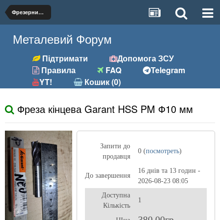
Фрезерний (фрези, розгортки та ін.)
Металевий Форум
Підтримати
Допомога ЗСУ
Правила
FAQ
Telegram
YT!
Кошик (0)
Фреза кінцева Garant HSS PM Ф10 мм
Запити до
0 (
посмотреть
)
продавця
16 днів та 13 годин -
До завершення
2026-08-23 08:05
Доступна
1
Кількість
380,00гр