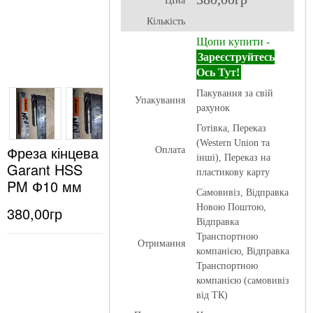
ЦІна
Кількість
Щопи купити -
Зареєструйтесь
Ось Тут!
Пакування за свій
Упакування
рахунок
Готівка, Переказ
(Western Union та
Фреза кінцева
Оплата
інші), Переказ на
Garant HSS
пластикову карту
PM Ф10 мм
Самовивіз, Відправка
Новою Поштою,
380,00гр
Відправка
Транспортною
Отримання
компанією, Відправка
Транспортною
компанією (самовивіз
від ТК)