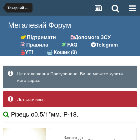
Токарний (різці, вставки)
Металевий Форум
Підтримати
Допомога ЗСУ
Правила
FAQ
Telegram
YT!
Кошик (0)
Це оголошення Призупинене. Ви не можете купити
його зараз.
Лот скінчився
Різець о0.5/1*мм. Р-18.
Запити до