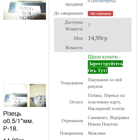
0 (
посмотреть
)
продавця
До завершення
Лот скінчився
Доступна
7
Кількість
14,99гр
ЦІна
Кількість
Щопи купити -
Зареєструйтесь
Ось Тут!
Пакування за свій
Упакування
рахунок
Готівка, Переказ на
Оплата
пластикову карту,
Накладений платіж
Різець
Самовивіз, Відправка
о0.5/1*мм.
Отримання
Новою Поштою
Р-18.
Повернення
Можливе