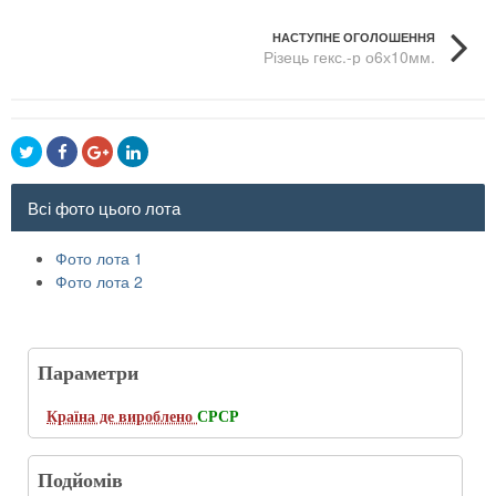
НАСТУПНЕ ОГОЛОШЕННЯ
Різець гекс.-р о6х10мм.
Всі фото цього лота
Фото лота 1
Фото лота 2
Параметри
Країна де вироблено
СРСР
Подйомів