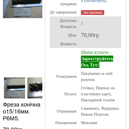
0 (
посмотреть
)
продавця
До завершення
Лот скінчився
Доступна
1
Кількість
70,00гр
ЦІна
Кількість
Щопи купити -
Зареєструйтесь
Ось Тут!
Пакування за свій
Упакування
рахунок
Готівка, Переказ на
Оплата
пластикову карту,
Накладений платіж
Фреза конічна
Самовивіз, Відправка
о15/16мм.
Отримання
Новою Поштою
Р6М5.
Повернення
Можливе