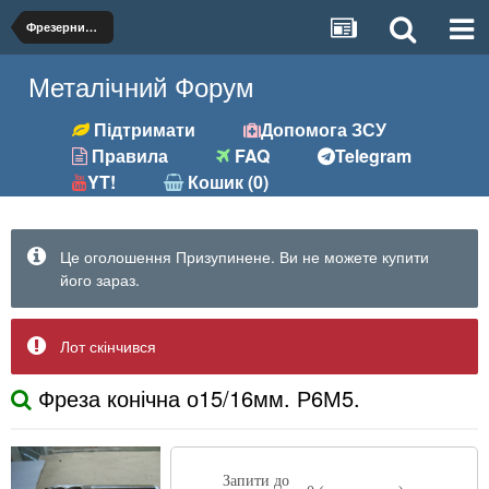
Фрезерний (фрези, розгортки та ін.)
Металічний Форум
Підтримати
Допомога ЗСУ
Правила
FAQ
Telegram
YT!
Кошик (0)
Це оголошення Призупинене. Ви не можете купити
його зараз.
Лот скінчився
Фреза конічна о15/16мм. Р6М5.
Запити до