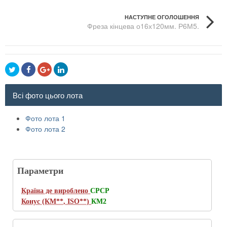
НАСТУПНЕ ОГОЛОШЕННЯ
Фреза кінцева о16х120мм. Р6М5.
Всі фото цього лота
Фото лота 1
Фото лота 2
Параметри
Країна де вироблено
СРСР
Конус (КМ**, ISO**)
КМ2