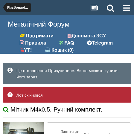
Різьбонарізний (мітчики, плашки)
Металічний Форум
Підтримати
Допомога ЗСУ
Правила
FAQ
Telegram
YT!
Кошик (0)
Це оголошення Призупинене. Ви не можете купити
його зараз.
Лот скінчився
Мітчик М4х0.5. Ручний комплект.
Запити до