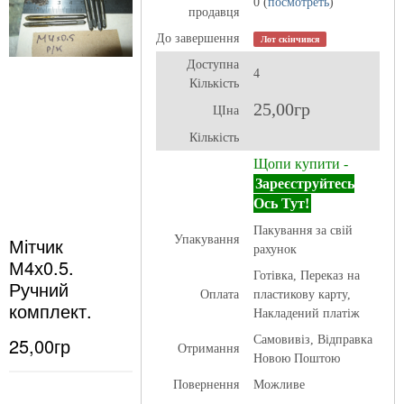
0 (
посмотреть
)
продавця
До завершення
Лот скінчився
Доступна
4
Кількість
25,00гр
ЦІна
Кількість
Щопи купити -
Зареєструйтесь
Ось Тут!
Пакування за свій
Мітчик
Упакування
рахунок
М4х0.5.
Готівка, Переказ на
Ручний
Оплата
пластикову карту,
комплект.
Накладений платіж
25,00гр
Самовивіз, Відправка
Отримання
Новою Поштою
Повернення
Можливе