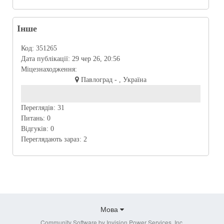
Інше
Код:
351265
Дата публікації:
29 чер 26, 20:56
Міцезнаходження:
Павлоград - , Україна
Переглядів:
31
Питань:
0
Відгуків:
0
Переглядають зараз:
2
Мова
Community Software by Invision Power Services, Inc.