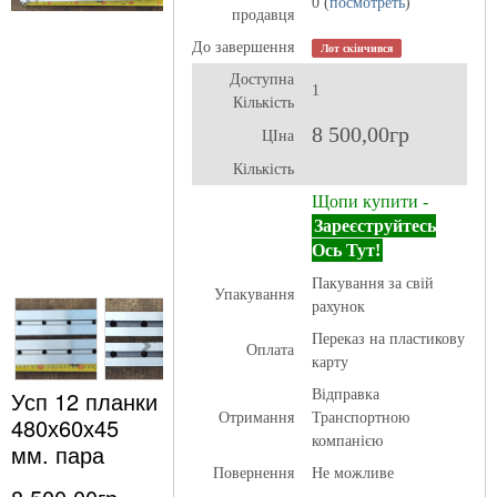
0 (
посмотреть
)
продавця
До завершення
Лот скінчився
Доступна
1
Кількість
8 500,00гр
ЦІна
Кількість
Щопи купити -
Зареєструйтесь
Ось Тут!
Пакування за свій
Упакування
рахунок
Переказ на пластикову
Оплата
карту
Усп 12 планки
Відправка
Отримання
Транспортною
480х60х45
компанією
мм. пара
Повернення
Не можливе