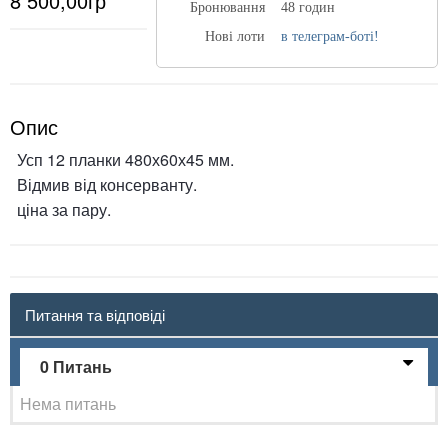
8 500,00гр
Бронювання
48 годин
Нові лоти
в телеграм-боті!
Опис
Усп 12 планки 480х60х45 мм.
Відмив від консерванту.
ціна за пару.
Питання та відповіді
0 Питань
Нема питань