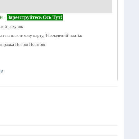
и -
Зареєструйтесь Ось Тут!
свій рахунок
каз на пластикову карту, Накладений платіж
ідправка Новою Поштою
і!