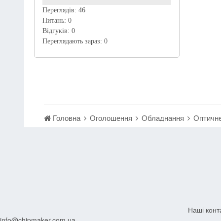
Переглядів:
46
Питань:
0
Відгуків:
0
Переглядають зараз:
0
Головна
Оголошення
Обладнання
Оптичн
Наші конт
info@chipmaker.com.ua