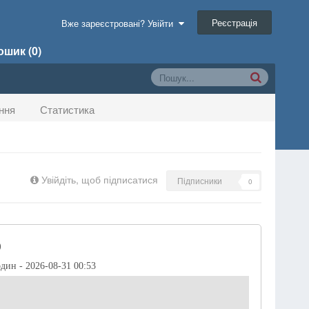
Реєстрація
Вже зареєстровані? Увійти
шик (0)
ння
Статистика
Увійдіть, щоб підписатися
Підписники
0
)
один - 2026-08-31 00:53