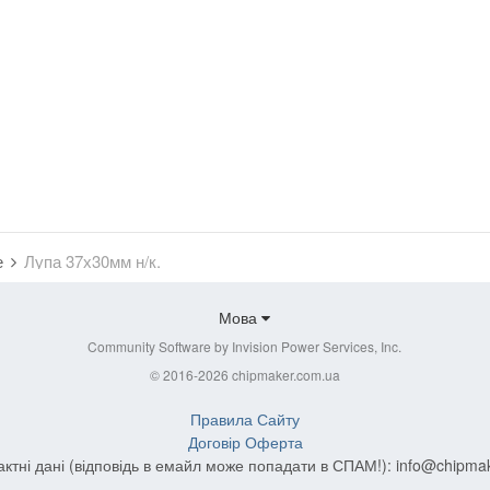
е
Лупа 37х30мм н/к.
Мова
Community Software by Invision Power Services, Inc.
© 2016-2026 chipmaker.com.ua
Правила Сайту
Договір Оферта
актні дані (відповідь в емайл може попадати в СПАМ!):
info@chipma