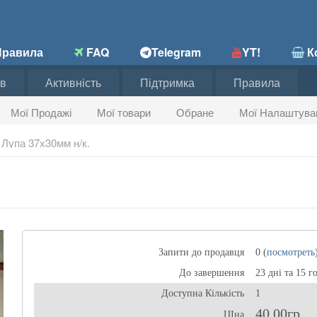
равила
FAQ
Telegram
YT!
Ко
в
Активність
Підтримка
Правила
Мої Продажі
Мої товари
Обране
Мої Налаштува
Лупа 37х30мм н/к.
Запити до продавця
0 (
посмотреть
До завершення
23 дні та 15 г
Доступна Кількість
1
40,00гр
ЦІна