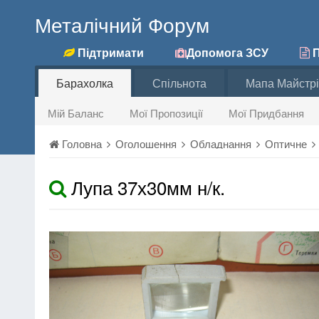
Металічний Форум
Підтримати
Допомога ЗСУ
П
Барахолка
Спільнота
Мапа Майстрі
Мій Баланс
Мої Пропозиції
Мої Придбання
Головна
Оголошення
Обладнання
Оптичне
Лупа 37х30мм н/к.