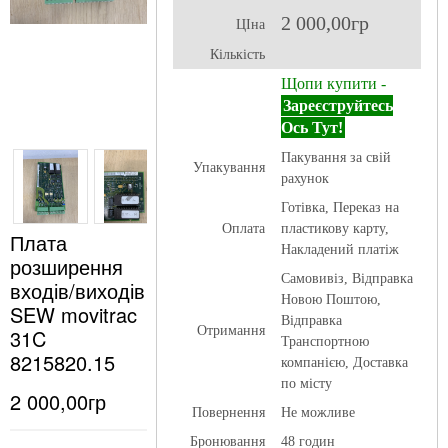
2 000,00гр
ЦІна
Кількість
Щопи купити -
Зареєструйтесь
Ось Тут!
Пакування за свій
Упакування
рахунок
Готівка, Переказ на
Оплата
пластикову карту,
Плата
Накладений платіж
розширення
Самовивіз, Відправка
входів/виходів
Новою Поштою,
SEW movitrac
Відправка
Отримання
31C
Транспортною
8215820.15
компанією, Доставка
по місту
2 000,00гр
Повернення
Не можливе
Бронювання
48 годин