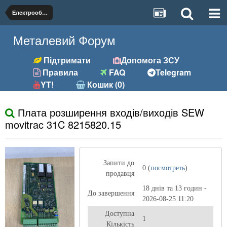
Електрообладнання
Металевий Форум
Підтримати
Допомога ЗСУ
Правила
FAQ
Telegram
YT!
Кошик (0)
Плата розширення входів/виходів SEW
movitrac 31C 8215820.15
Запити до
0 (
посмотреть
)
продавця
18 днів та 13 годин -
До завершення
2026-08-25 11:20
Доступна
1
Кількість