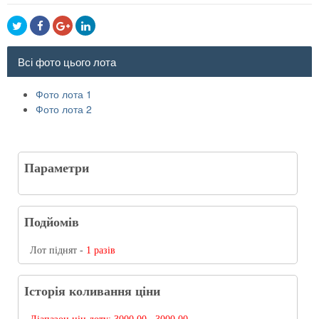
Всі фото цього лота
Фото лота 1
Фото лота 2
Параметри
Подйомів
Лот піднят -
1 разів
Історія коливання ціни