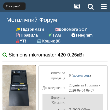
Електрообладнання
Металічний Форум
Підтримати
Допомога ЗСУ
Правила
FAQ
Telegram
YT!
Кошик (0)
Siemens micromaster 420 0.25кВт
Запити до
0 (
посмотреть
)
продавця
28 днів та 1 година -
До завершення
2026-09-04 09:07
Доступна
1
Кількість
3 000,00гр