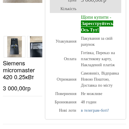
ЦІна
Кількість
Щопи купити -
Зареєструйтесь
Ось Тут!
Пакування за свій
Упакування
рахунок
Готівка, Переказ на
Оплата
пластикову карту,
Siemens
Накладений платіж
micromaster
Самовивіз, Відправка
420 0.25кВт
Отримання
Новою Поштою,
Доставка по місту
3 000,00гр
Повернення
Не можливе
Бронювання
48 годин
Нові лоти
в телеграм-боті!