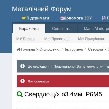
Металічний Форум
Підтримати
Допомога ЗСУ
П
Барахолка
Спільнота
Мапа Майстрі
Мій Баланс
Мої Пропозиції
Мої Придбання
Головна
Оголошення
Інструмент
Свердла
Це оголошення Призупинене. Ви не можете купити
Лот скінчився
Свердло ц/х о3.4мм. Р6М5.