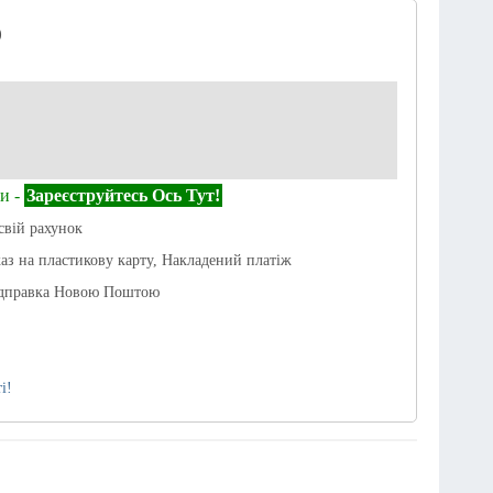
)
и -
Зареєструйтесь Ось Тут!
свій рахунок
каз на пластикову карту, Накладений платіж
ідправка Новою Поштою
і!