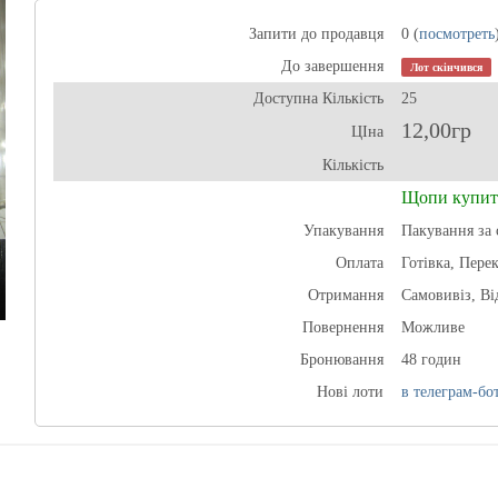
Запити до продавця
0 (
посмотреть
До завершення
Лот скінчився
Доступна Кількість
25
12,00гр
ЦІна
Кількість
Щопи купит
Упакування
Пакування за 
Оплата
Готівка, Пере
Отримання
Самовивіз, В
Повернення
Можливе
Бронювання
48 годин
Нові лоти
в телеграм-бот