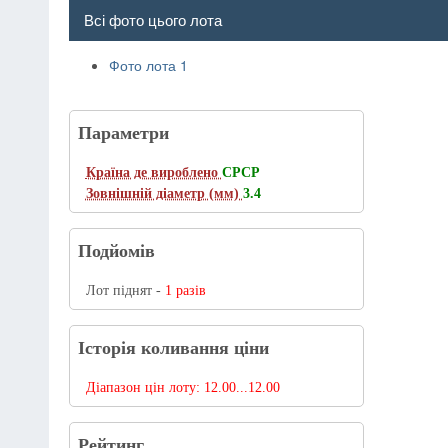
Всі фото цього лота
Фото лота 1
Параметри
Країна де вироблено
СРСР
Зовнішній діаметр (мм)
3.4
Подйомів
Лот піднят -
1 разів
Історія коливання ціни
Діапазон цін лоту:
12.00...12.00
Рейтинг