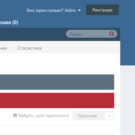
Реєстрація
Вже зареєстровані? Увійти
шик (0)
ння
Статистика
Увійдіть, щоб підписатися
Підписники
0