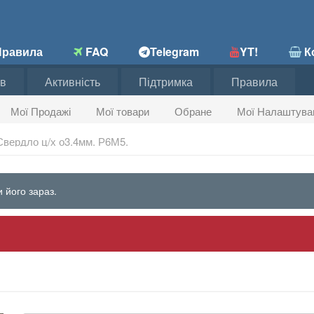
равила
FAQ
Telegram
YT!
Ко
в
Активність
Підтримка
Правила
Мої Продажі
Мої товари
Обране
Мої Налаштува
Свердло ц/х о3.4мм. Р6М5.
 його зараз.