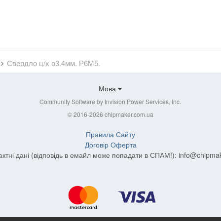
Свердло ц/х о3.4мм. Р6М5.
Мова
Community Software by Invision Power Services, Inc.
© 2016-2026 chipmaker.com.ua
Правила Сайту
Договір Оферта
актні дані (відповідь в емайл може попадати в СПАМ!):
info@chipma