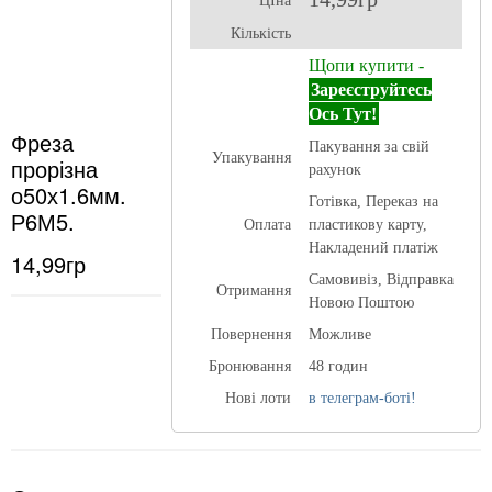
ЦІна
Кількість
Щопи купити -
Зареєструйтесь
Ось Тут!
Фреза
Пакування за свій
Упакування
прорізна
рахунок
о50х1.6мм.
Готівка, Переказ на
Р6М5.
Оплата
пластикову карту,
Накладений платіж
14,99гр
Самовивіз, Відправка
Отримання
Новою Поштою
Повернення
Можливе
Бронювання
48 годин
Нові лоти
в телеграм-боті!