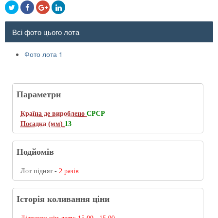
Всі фото цього лота
Фото лота 1
Параметри
Країна де вироблено
СРСР
Посадка (мм)
13
Подйомів
Лот піднят -
2 разів
Історія коливання ціни