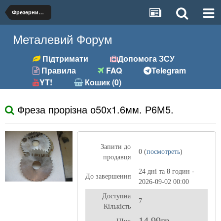
Фрезерний (фрези, розгортки та ін.)
Металевий Форум
Підтримати
Допомога ЗСУ
Правила
FAQ
Telegram
YT!
Кошик (0)
Фреза прорізна о50х1.6мм. Р6М5.
Запити до
0 (
посмотреть
)
продавця
24 дні та 8 годин -
До завершення
2026-09-02 00:00
Доступна
7
Кількість
14,99гр