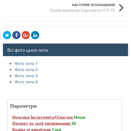
НАСТУПНЕ ОГОЛОШЕННЯ
Скоба важільна (пасометр) СР-75
Всі фото цього лота
Фото лота 1
Фото лота 2
Фото лота 3
Фото лота 4
Параметри
Недоліки Інструмента/Оснастки
Немає
Паспорт на засіб вимірювання
Ні
Країна де вироблено
Срср