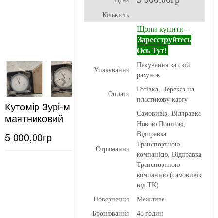
ЦІна
Кількість
Щопи купити -
Зареєструйтесь
Ось Тут!
Пакування за свій
Упакування
рахунок
Готівка, Переказ на
Оплата
пластикову карту
Кутомір 3урі-м
Самовивіз, Відправка
маятниковий
Новою Поштою,
5 000,00гр
Відправка
Транспортною
Отримання
компанією, Відправка
Транспортною
компанією (самовивіз
від ТК)
Повернення
Можливе
Бронювання
48 годин