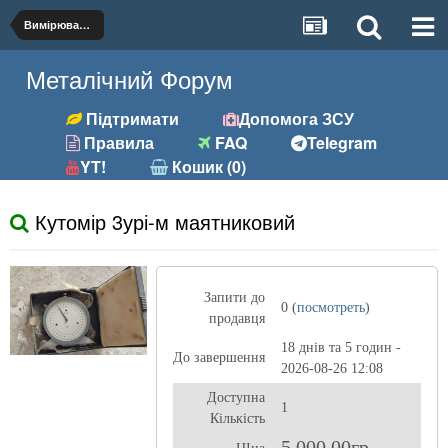
Вимірювальний інструмент
Металічний Форум
Підтримати
Допомога ЗСУ
Правила
FAQ
Telegram
YT!
Кошик (0)
Кутомір 3урі-м маятниковий
Запити до
0 (
посмотреть
)
продавця
18 днів та 5 годин -
До завершення
2026-08-26 12:08
Доступна
1
Кількість
5 000,00гр