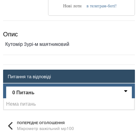
Нові лоти
в телеграм-боті!
Опис
Кутомір 3урі-м маятниковий
Питання та відповіді
0 Питань
Нема питань
ПОПЕРЕДНЕ ОГОЛОШЕННЯ
Мікрометр важільний мр100