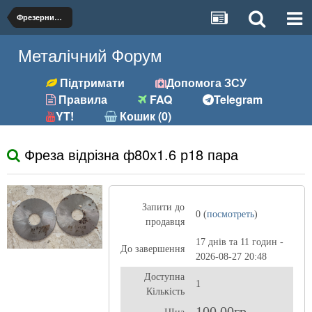
Фрезерний (фрези, розгортки та ін.)
Металічний Форум
Підтримати
Допомога ЗСУ
Правила
FAQ
Telegram
YT!
Кошик (0)
Фреза відрізна ф80х1.6 р18 пара
Запити до
0 (
посмотреть
)
продавця
17 днів та 11 годин -
До завершення
2026-08-27 20:48
Доступна
1
Кількість
100,00гр