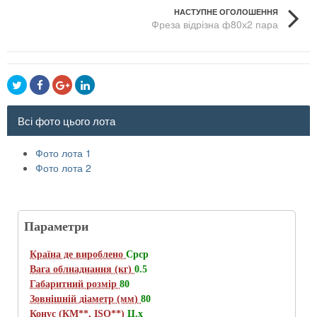
НАСТУПНЕ ОГОЛОШЕННЯ
Фреза відрізна ф80х2 пара
Всі фото цього лота
Фото лота 1
Фото лота 2
Параметри
Країна де вироблено
Срср
Вага облнаднання (кг)
0.5
Габаритний розмір
80
Зовнішній діаметр (мм)
80
Конус (КМ**, ISO**)
Ц.х