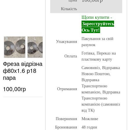
ЦІна
Кількість
Щопи купити -
Зареєструйтесь
Ось Тут!
Пакування за свій
Упакування
рахунок
Готівка, Переказ на
Оплата
пластикову карту
Фреза відрізна
Самовивіз, Відправка
ф80х1.6 р18
Новою Поштою,
пара
Відправка
Транспортною
100,00гр
Отримання
компанією, Відправка
Транспортною
компанією (самовивіз
від ТК)
Повернення
Можливе
Бронювання
48 годин