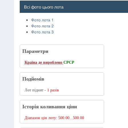
Всі фото цього лота
Фото лота 1
Фото лота 2
Фото лота 3
Параметри
Країна де вироблено
СРСР
Подйомів
Лот піднят -
1 разів
Історія коливання ціни
Діапазон цін лоту:
500.00...500.00