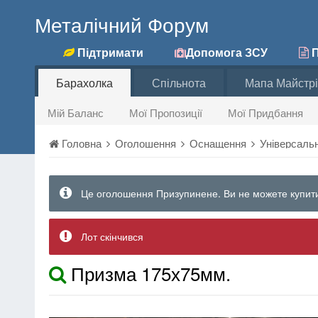
Металічний Форум
Підтримати
Допомога ЗСУ
П
Барахолка
Спільнота
Мапа Майстрі
Мій Баланс
Мої Пропозиції
Мої Придбання
Головна
Оголошення
Оснащення
Універсаль
Це оголошення Призупинене. Ви не можете купити
Лот скінчився
Призма 175х75мм.