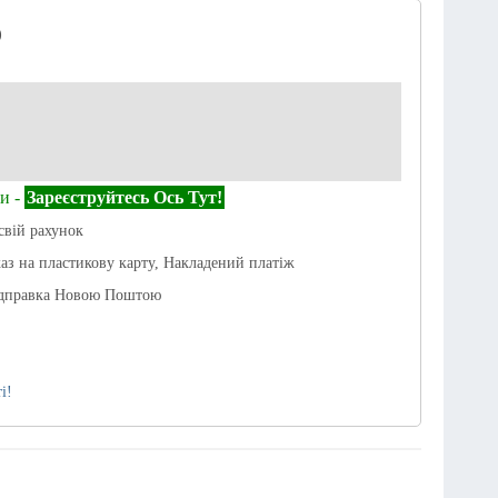
)
и -
Зареєструйтесь Ось Тут!
свій рахунок
каз на пластикову карту, Накладений платіж
ідправка Новою Поштою
і!