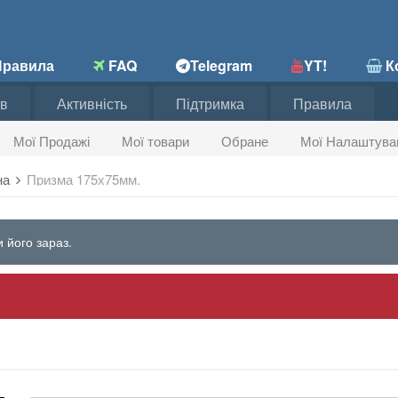
равила
FAQ
Telegram
YT!
Ко
в
Активність
Підтримка
Правила
Мої Продажі
Мої товари
Обране
Мої Налаштува
на
Призма 175х75мм.
 його зараз.