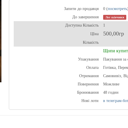
Запити до продавця
0 (
посмотреть
До завершення
Лот скінчився
Доступна Кількість
1
500,00гр
ЦІна
Кількість
Щопи купит
Упакування
Пакування за 
Оплата
Готівка, Пере
Отримання
Самовивіз, В
Повернення
Можливе
Бронювання
48 годин
Нові лоти
в телеграм-бот