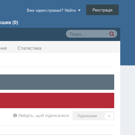
Реєстрація
Вже зареєстровані? Увійти
шик (0)
ння
Статистика
Увійдіть, щоб підписатися
Підписники
0