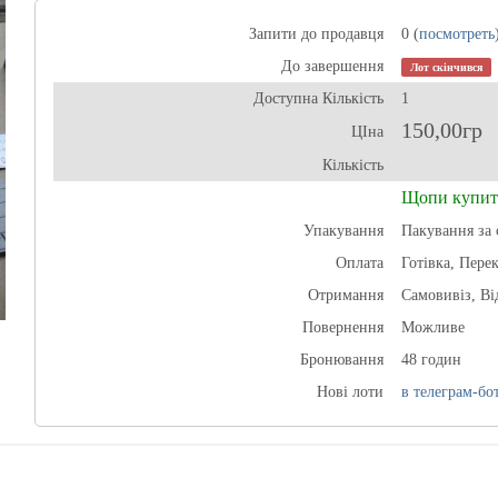
Запити до продавця
0 (
посмотреть
До завершення
Лот скінчився
Доступна Кількість
1
150,00гр
ЦІна
Кількість
Щопи купит
Упакування
Пакування за 
Оплата
Готівка, Пере
Отримання
Самовивіз, В
Повернення
Можливе
Бронювання
48 годин
Нові лоти
в телеграм-бот