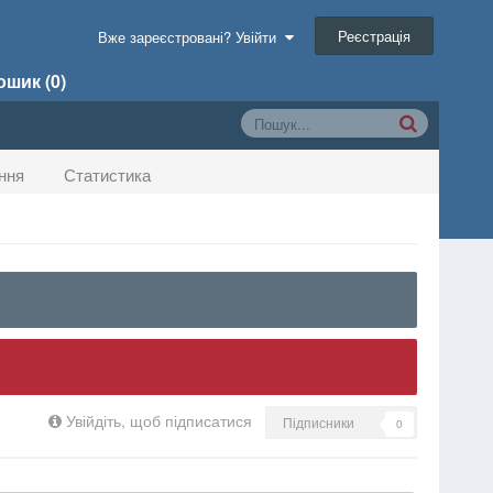
Реєстрація
Вже зареєстровані? Увійти
шик (0)
ння
Статистика
Увійдіть, щоб підписатися
Підписники
0