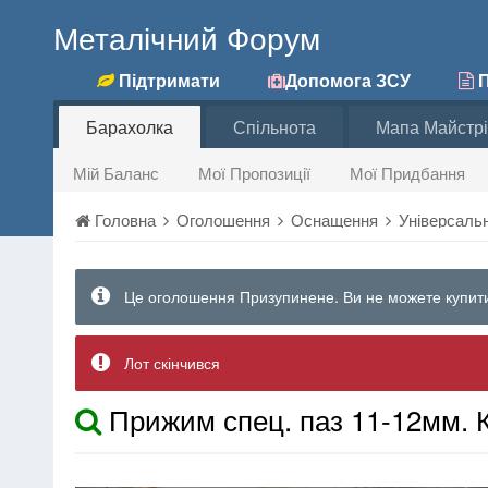
Металічний Форум
Підтримати
Допомога ЗСУ
П
Барахолка
Спільнота
Мапа Майстрі
Мій Баланс
Мої Пропозиції
Мої Придбання
Головна
Оголошення
Оснащення
Універсаль
Це оголошення Призупинене. Ви не можете купити
Лот скінчився
Прижим спец. паз 11-12мм. 