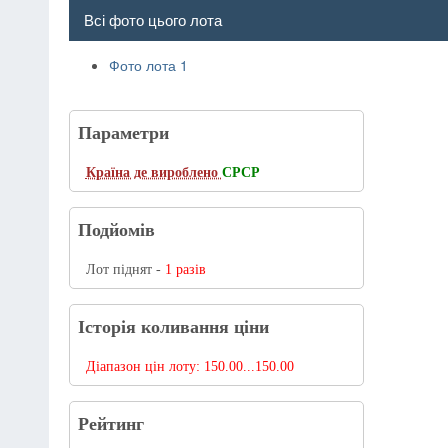
Всі фото цього лота
Фото лота 1
Параметри
Країна де вироблено
СРСР
Подйомів
Лот піднят -
1 разів
Історія коливання ціни
Діапазон цін лоту:
150.00...150.00
Рейтинг