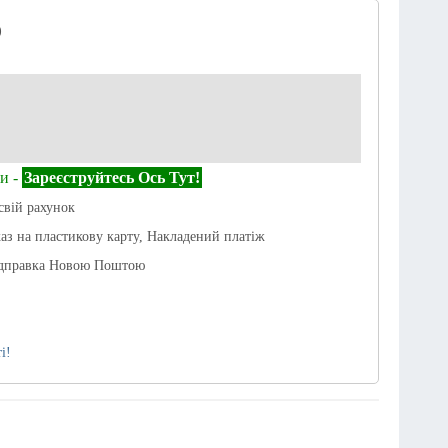
)
и -
Зареєструйтесь Ось Тут!
свій рахунок
каз на пластикову карту, Накладений платіж
ідправка Новою Поштою
і!