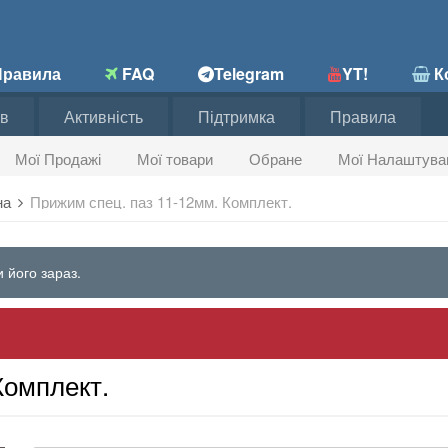
равила
FAQ
Telegram
YT!
Ко
в
Активність
Підтримка
Правила
Мої Продажі
Мої товари
Обране
Мої Налаштува
на
Прижим спец. паз 11-12мм. Комплект.
 його зараз.
Комплект.