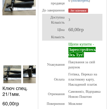
0 (
посмотреть
)
продавця
До завершення
Лот скінчився
Доступна
3
Кількість
60,00гр
ЦІна
Кількість
Щопи купити -
Зареєструйтесь
Ось Тут!
Пакування за свій
Упакування
рахунок
Готівка, Переказ на
Оплата
пластикову карту,
Накладений платіж
Ключ спец.
Самовивіз, Відправка
21/1мм.
Отримання
Новою Поштою
60,00гр
Повернення
Можливе