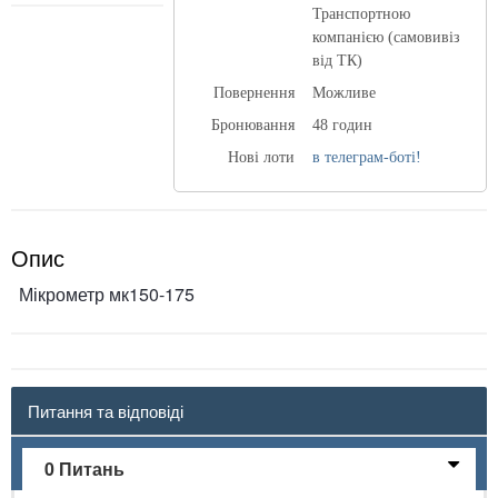
Транспортною
компанією (самовивіз
від ТК)
Повернення
Можливе
Бронювання
48 годин
Нові лоти
в телеграм-боті!
Опис
Мікрометр мк150-175
Питання та відповіді
0 Питань