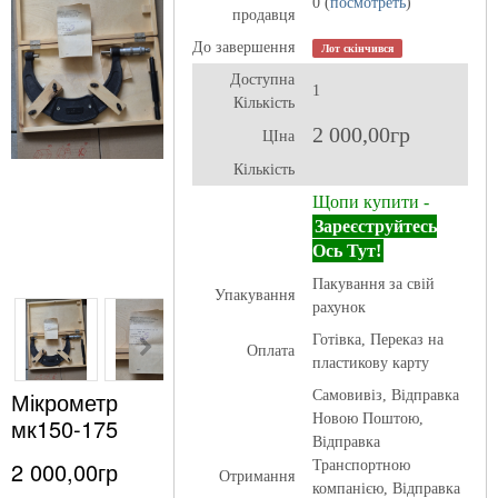
0 (
посмотреть
)
продавця
До завершення
Лот скінчився
Доступна
1
Кількість
2 000,00гр
ЦІна
Кількість
Щопи купити -
Зареєструйтесь
Ось Тут!
Пакування за свій
Упакування
рахунок
Готівка, Переказ на
Оплата
пластикову карту
Мікрометр
Самовивіз, Відправка
Новою Поштою,
мк150-175
Відправка
2 000,00гр
Транспортною
Отримання
компанією, Відправка