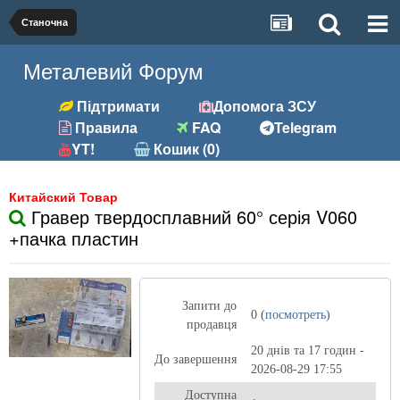
Станочна
Металевий Форум
Підтримати
Допомога ЗСУ
Правила
FAQ
Telegram
YT!
Кошик (0)
Китайский Товар
Гравер твердосплавний 60° серія V060
+пачка пластин
Запити до
0 (
посмотреть
)
продавця
20 днів та 17 годин -
До завершення
2026-08-29 17:55
Доступна