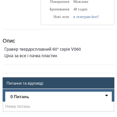
Повернення
Можливе
Бронювання
48 годин
Нові лоти
в телеграм-боті!
Опис
Гравер твердосплавний 60° серія V060
Ціна за все і пачка пластин
Питання та відповіді
0 Питань
Нема питань