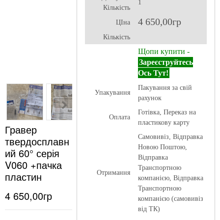
1
Кількість
4 650,00гр
ЦІна
Кількість
Щопи купити -
Зареєструйтесь
Ось Тут!
Пакування за свій
Упакування
рахунок
Готівка, Переказ на
Оплата
пластикову карту
Гравер
Самовивіз, Відправка
твердосплавн
Новою Поштою,
ий 60° серія
Відправка
V060 +пачка
Транспортною
Отримання
пластин
компанією, Відправка
Транспортною
4 650,00гр
компанією (самовивіз
від ТК)