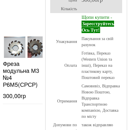
ЦІна
Кількість
Щопи купити -
Зареєструйтесь
Ось Тут!
Пакування за свій
Упакування
рахунок
Готівка, Переказ
(Western Union та
Фреза
Оплата
інші), Переказ на
модульна М3
пластикову карту,
№4
Поштовий переказ
Р6М5(СРСР)
Самовивіз, Відправка
Новою Поштою,
300,00гр
Відправка
Отримання
Транспортною
компанією, Доставка
по місту
Допумови по
також відправляю