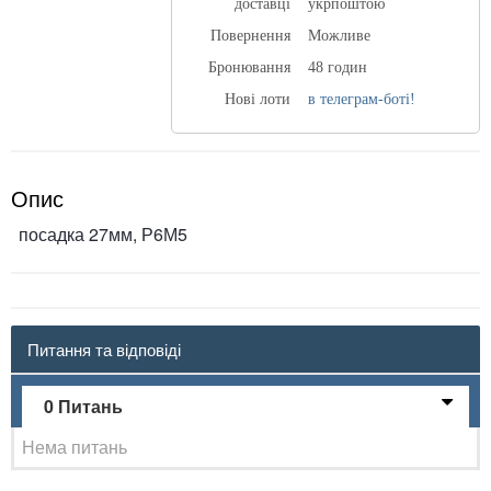
доставці
укрпоштою
Повернення
Можливе
Бронювання
48 годин
Нові лоти
в телеграм-боті!
Опис
посадка 27мм, Р6М5
Питання та відповіді
0 Питань
Нема питань