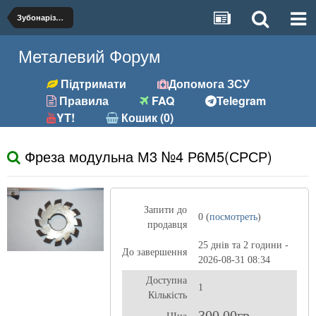
Зубонарізний
Металевий Форум
Підтримати
Допомога ЗСУ
Правила
FAQ
Telegram
YT!
Кошик (0)
Фреза модульна М3 №4 Р6М5(СРСР)
Запити до
0 (
посмотреть
)
продавця
25 днів та 2 години -
До завершення
2026-08-31 08:34
Доступна
1
Кількість
300,00гр