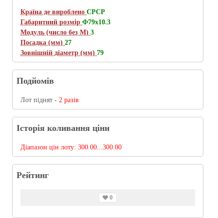
Країна де вироблено
СРСР
Габаритний розмір
Ф79х10.3
Модуль (число без М)
3
Посадка (мм)
27
Зовнішній діаметр (мм)
79
Подйомів
Лот піднят -
2 разів
Історія коливання ціни
Діапазон цін лоту:
300.00...300.00
Рейтинг
0