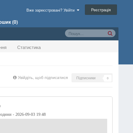
Реєстрація
Вже зареєстровані? Увійти
шик (0)
ння
Статистика
Увійдіть, щоб підписатися
Підписники
0
)
години - 2026-09-03 19:48