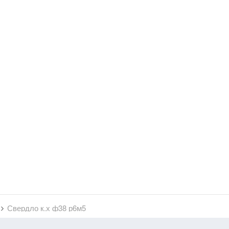
Свердло к.х ф38 р6м5