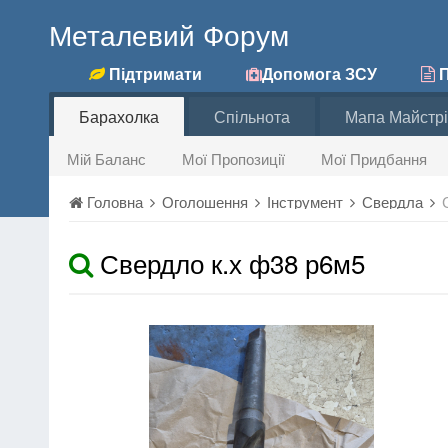
Металевий Форум
Підтримати
Допомога ЗСУ
П
Барахолка
Спільнота
Мапа Майстрі
Мій Баланс
Мої Пропозиції
Мої Придбання
Головна
Оголошення
Інструмент
Свердла
Свердло к.х ф38 р6м5