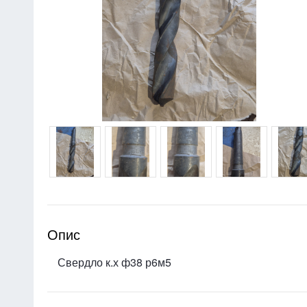
Опис
Свердло к.х ф38 р6м5