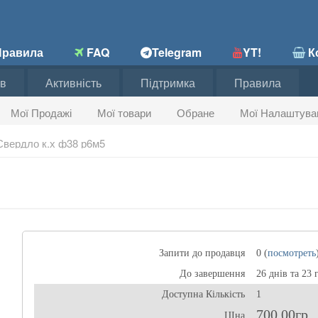
равила
FAQ
Telegram
YT!
Ко
в
Активність
Підтримка
Правила
Мої Продажі
Мої товари
Обране
Мої Налаштува
Свердло к.х ф38 р6м5
Запити до продавця
0 (
посмотреть
До завершення
26 днів та 23 
Доступна Кількість
1
700,00гр
ЦІна