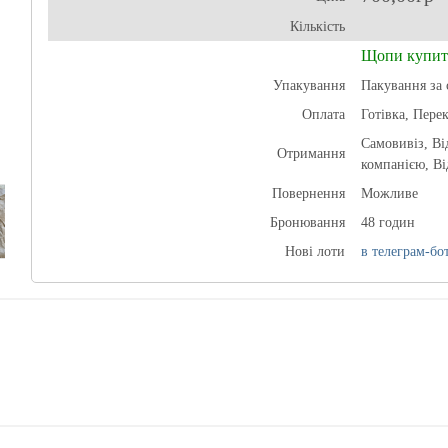
Кількість
Щопи купит
Упакування
Пакування за 
Оплата
Готівка, Пере
Самовивіз, В
Отримання
компанією, Ві
Повернення
Можливе
Бронювання
48 годин
Нові лоти
в телеграм-бот