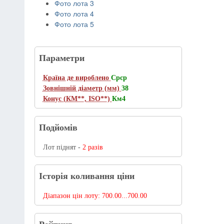
Фото лота 3
Фото лота 4
Фото лота 5
Параметри
Країна де вироблено
Срср
Зовнішній діаметр (мм)
38
Конус (КМ**, ISO**)
Км4
Подйомів
Лот піднят -
2 разів
Історія коливання ціни
Діапазон цін лоту:
700.00...700.00