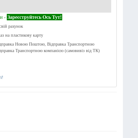
и -
Зареєструйтесь Ось Тут!
свій рахунок
каз на пластикову карту
ідправка Новою Поштою, Відправка Транспортною
дправка Транспортною компанією (самовивіз від ТК)
і!