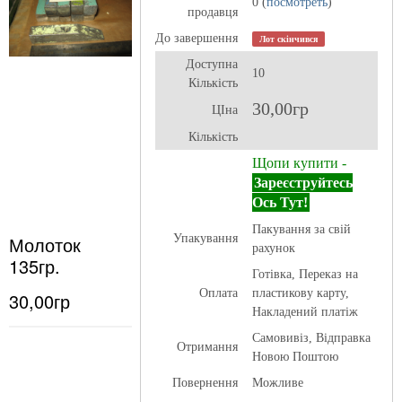
0 (
посмотреть
)
продавця
До завершення
Лот скінчився
Доступна
10
Кількість
30,00гр
ЦІна
Кількість
Щопи купити -
Зареєструйтесь
Ось Тут!
Пакування за свій
Молоток
Упакування
рахунок
135гр.
Готівка, Переказ на
Оплата
пластикову карту,
30,00гр
Накладений платіж
Самовивіз, Відправка
Отримання
Новою Поштою
Повернення
Можливе