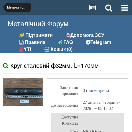
Метали і сплави
Металічний Форум
Підтримати
Допомога ЗСУ
Правила
FAQ
Telegram
YT!
Кошик (0)
Круг сталевий ф32мм, L=170мм
Запити до
0 (
посмотреть
)
продавця
27 днів та 4 години -
До завершення
2026-09-05 17:02
Доступна
1
Кількість
65,00гр