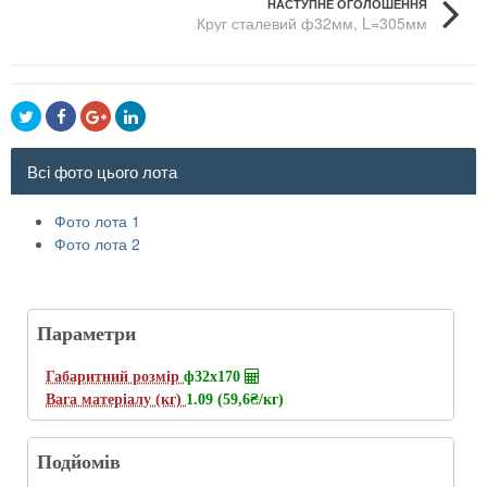
НАСТУПНЕ ОГОЛОШЕННЯ
Круг сталевий ф32мм, L=305мм
Всі фото цього лота
Фото лота 1
Фото лота 2
Параметри
Габаритний розмір
ф32х170
Вага матеріалу (кг)
1.09 (59,6
₴/кг
)
Подйомів