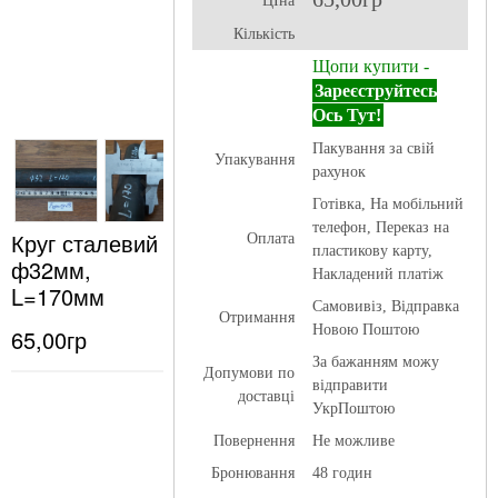
ЦІна
Кількість
Щопи купити -
Зареєструйтесь
Ось Тут!
Пакування за свій
Упакування
рахунок
Готівка, На мобільний
телефон, Переказ на
Круг сталевий
Оплата
пластикову карту,
ф32мм,
Накладений платіж
L=170мм
Самовивіз, Відправка
Отримання
Новою Поштою
65,00гр
За бажанням можу
Допумови по
відправити
доставці
УкрПоштою
Повернення
Не можливе
Бронювання
48 годин