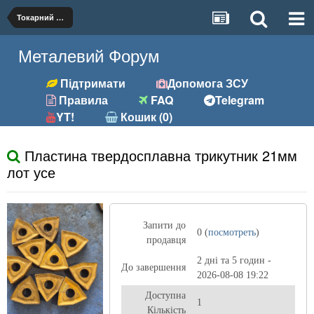
Токарний (різці, вставки)
Металевий Форум
Підтримати
Допомога ЗСУ
Правила
FAQ
Telegram
YT!
Кошик (0)
Пластина твердосплавна трикутник 21мм
лот усе
Запити до
0 (
посмотреть
)
продавця
2 дні та 5 годин -
До завершення
2026-08-08 19:22
Доступна
1
Кількість