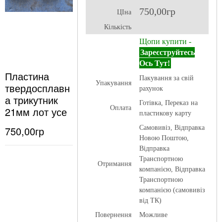
750,00гр
ЦІна
Кількість
Щопи купити -
Зареєструйтесь
Ось Тут!
Пластина
Пакування за свій
Упакування
твердосплавн
рахунок
а трикутник
Готівка, Переказ на
Оплата
21мм лот усе
пластикову карту
750,00гр
Самовивіз, Відправка
Новою Поштою,
Відправка
Транспортною
Отримання
компанією, Відправка
Транспортною
компанією (самовивіз
від ТК)
Повернення
Можливе