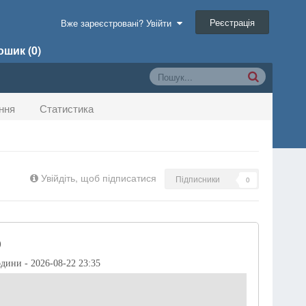
Реєстрація
Вже зареєстровані? Увійти
шик (0)
ння
Статистика
Увійдіть, щоб підписатися
Підписники
0
)
одини - 2026-08-22 23:35