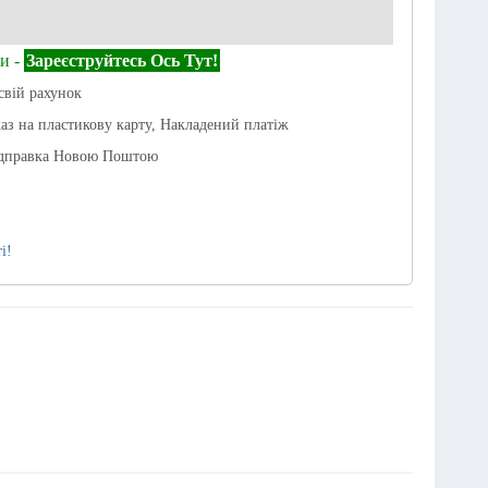
и -
Зареєструйтесь Ось Тут!
свій рахунок
каз на пластикову карту, Накладений платіж
ідправка Новою Поштою
і!