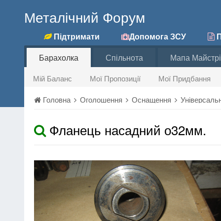
Металічний Форум
Підтримати
Допомога ЗСУ
П
Барахолка
Спільнота
Мапа Майстрі
Мій Баланс
Мої Пропозиції
Мої Придбання
Головна
Оголошення
Оснащення
Універсаль
Фланець насадний о32мм.