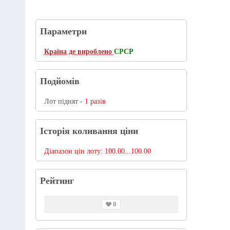
Параметри
Країна де вироблено
СРСР
Подйомів
Лот піднят -
1 разів
Історія коливання ціни
Діапазон цін лоту:
100.00...100.00
Рейтинг
0