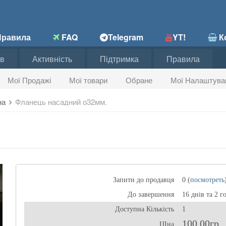
равила
FAQ
Telegram
YT!
Ко
в
Активність
Підтримка
Правила
Мої Продажі
Мої товари
Обране
Мої Налаштува
на
Фланець насадний о32мм.
Запити до продавця
0 (
посмотреть
До завершення
16 днів та 2 г
Доступна Кількість
1
100,00гр
ЦІна