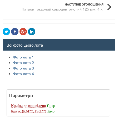
НАСТУПНЕ ОГОЛОШЕННЯ
Патрон токарний самоцентруючий 125 мм. 4 х.
Кулачковый, Патрон токарный самоцентрирующий 125
мм. 4 х. Кулачковый
Всі фото цього лота
Фото лота 1
Фото лота 2
Фото лота 3
Фото лота 4
Параметри
Країна де вироблено
Срср
Конус (КМ**, ISO**)
Км5