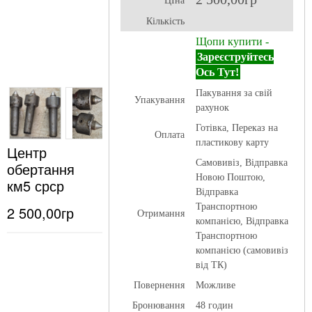
ЦІна
Кількість
Щопи купити -
Зареєструйтесь
Ось Тут!
Пакування за свій
Упакування
рахунок
Готівка, Переказ на
Оплата
пластикову карту
Центр
Самовивіз, Відправка
обертання
Новою Поштою,
км5 срср
Відправка
Транспортною
2 500,00гр
Отримання
компанією, Відправка
Транспортною
компанією (самовивіз
від ТК)
Повернення
Можливе
Бронювання
48 годин