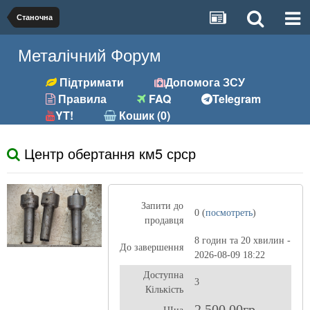
Станочна
Металічний Форум
Підтримати
Допомога ЗСУ
Правила
FAQ
Telegram
YT!
Кошик (0)
Центр обертання км5 срср
Запити до
0 (
посмотреть
)
продавця
8 годин та 20 хвилин -
До завершення
2026-08-09 18:22
Доступна
3
Кількість
2 500,00гр