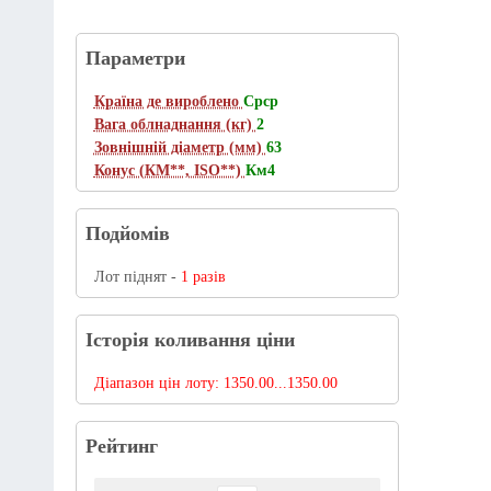
Параметри
Країна де вироблено
Срср
Вага облнаднання (кг)
2
Зовнішній діаметр (мм)
63
Конус (КМ**, ISO**)
Км4
Подйомів
Лот піднят -
1 разів
Історія коливання ціни
Діапазон цін лоту:
1350.00...1350.00
Рейтинг