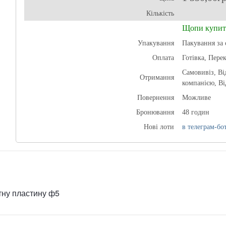
Кількість
Щопи купит
Упакування
Пакування за 
Оплата
Готівка, Пере
Самовивіз, В
Отримання
компанією, Ві
Повернення
Можливе
Бронювання
48 годин
Нові лоти
в телеграм-бот
тну пластину ф5