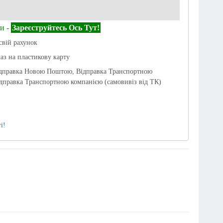
и -
Зареєструйтесь Ось Тут!
свій рахунок
каз на пластикову карту
ідправка Новою Поштою, Відправка Транспортною
дправка Транспортною компанією (самовивіз від ТК)
і!