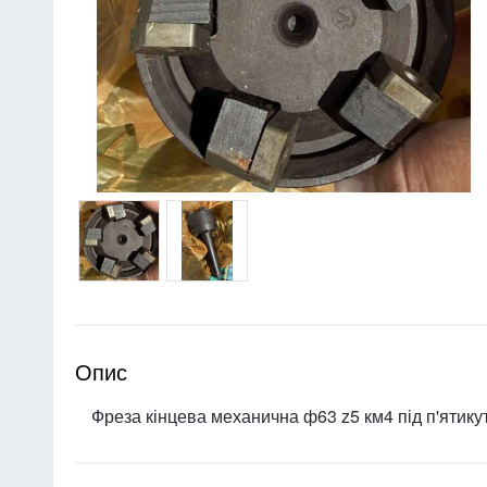
Опис
Фреза кінцева механична ф63 z5 км4 під п'ятику