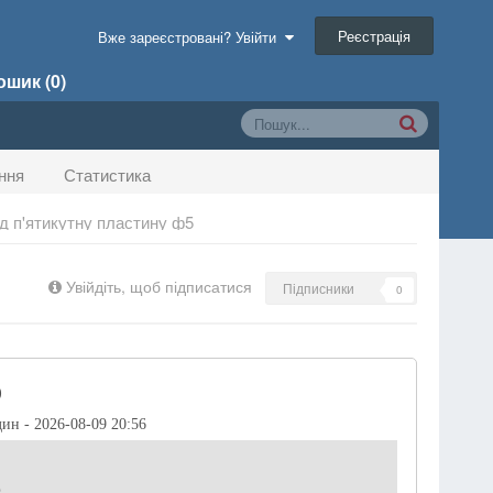
Реєстрація
Вже зареєстровані? Увійти
шик (0)
ння
Статистика
д п'ятикутну пластину ф5
Увійдіть, щоб підписатися
Підписники
0
)
дин - 2026-08-09 20:56
р