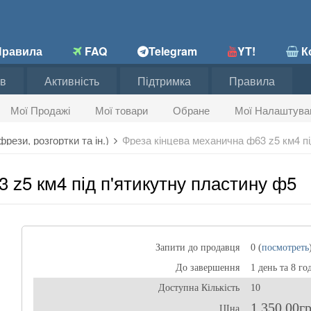
равила
FAQ
Telegram
YT!
Ко
в
Активність
Підтримка
Правила
Мої Продажі
Мої товари
Обране
Мої Налаштува
рези, розгортки та ін.)
Фреза кінцева механична ф63 z5 км4 пі
 z5 км4 під п'ятикутну пластину ф5
Запити до продавця
0 (
посмотреть
До завершення
1 день та 8 го
Доступна Кількість
10
1 350,00г
ЦІна