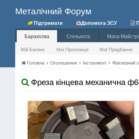
Металічний Форум
Підтримати
Допомога ЗСУ
П
Барахолка
Спільнота
Мапа Майстрі
Мій Баланс
Мої Пропозиції
Мої Придбання
Головна
Оголошення
Інструмент
Фрезерний (ф
Фреза кінцева механична ф63