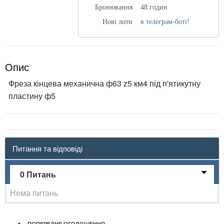
Бронювання
48 годин
Нові лоти
в телеграм-боті!
Опис
Фреза кінцева механична ф63 z5 км4 під п'ятикутну
пластину ф5
Питання та відповіді
0 Питань
Нема питань
ПОПЕРЕДНЕ ОГОЛОШЕННЯ