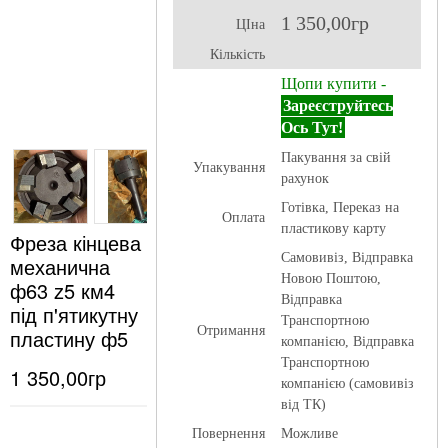
1 350,00гр
ЦІна
Кількість
Щопи купити -
Зареєструйтесь
Ось Тут!
Пакування за свій
Упакування
рахунок
Готівка, Переказ на
Оплата
пластикову карту
Фреза кінцева
Самовивіз, Відправка
механична
Новою Поштою,
ф63 z5 км4
Відправка
під п'ятикутну
Транспортною
Отримання
пластину ф5
компанією, Відправка
Транспортною
1 350,00гр
компанією (самовивіз
від ТК)
Повернення
Можливе