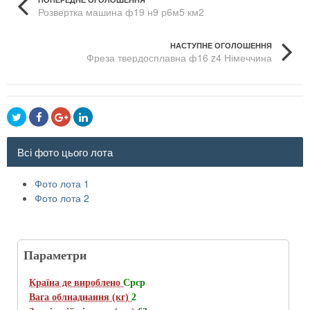
Розвертка машина ф19 н9 р6м5 км2
НАСТУПНЕ ОГОЛОШЕННЯ
Фреза твердосплавна ф16 z4 Німеччина
Всі фото цього лота
Фото лота 1
Фото лота 2
Параметри
Країна де вироблено
Срср
Вага облнаднання (кг)
2