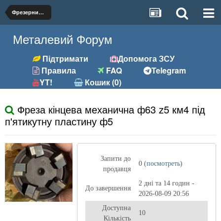
Фрезерний (фрези, розгортки та ін.)
Металевий Форум
Підтримати
Допомога ЗСУ
Правила
FAQ
Telegram
YT!
Кошик (0)
Фреза кінцева механична ф63 z5 км4 під
п'ятикутну пластину ф5
Запити до
0 (
посмотреть
)
продавця
2 дні та 14 годин -
До завершення
2026-08-09 20:56
Доступна
10
Кількість