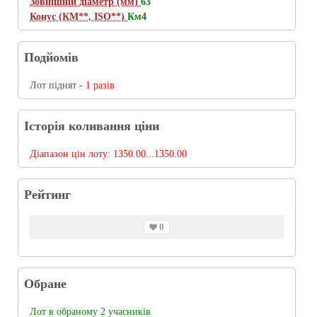
Зовнішній діаметр (мм)
63
Конус (КМ**, ISO**)
Км4
Подйомів
Лот піднят -
1 разів
Історія коливання ціни
Діапазон цін лоту:
1350.00...1350.00
Рейтинг
0
Обране
Лот в обраному 2 учасників