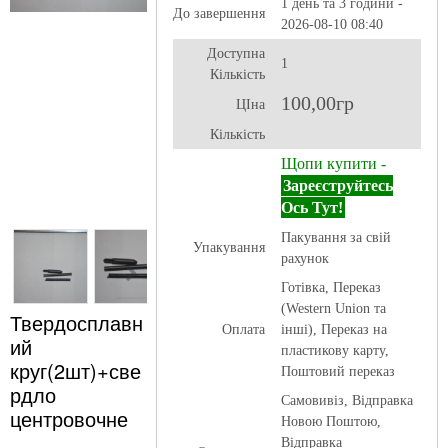
1 день та 3 години -
До завершення
2026-08-10 08:40
Доступна
1
Кількість
100,00гр
ЦІна
Кількість
Щопи купити -
Зареєструйтесь
Ось Тут!
Пакування за свій
Упакування
рахунок
Готівка, Переказ
(Western Union та
Твердосплавн
Оплата
інші), Переказ на
ий
пластикову карту,
круг(2шт)+све
Поштовий переказ
рдло
Самовивіз, Відправка
центровочне
Новою Поштою,
Відправка