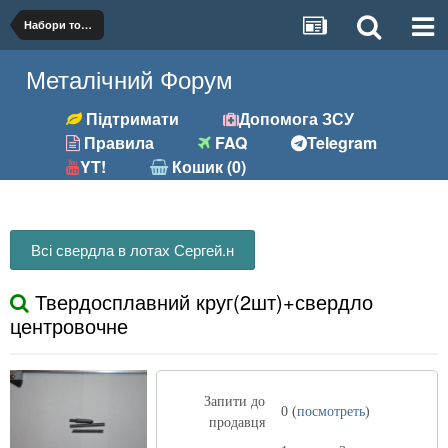
Набори товарів
Металічний Форум
Підтримати
Допомога ЗСУ
Правила
FAQ
Telegram
YT!
Кошик (0)
Всі свердла в лотах Сергей.н
Твердосплавний круг(2шт)+свердло
центровочне
Запити до
0 (
посмотреть
)
продавця