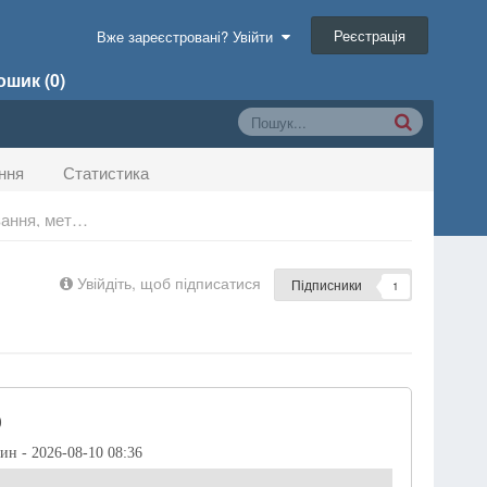
Реєстрація
Вже зареєстровані? Увійти
шик (0)
ння
Статистика
Декоративна обробка виробів із пластмас (тиснення, друкування, металізація та ін.)
Увійдіть, щоб підписатися
Підписники
1
)
дин - 2026-08-10 08:36