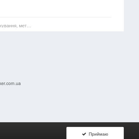
Декоративна обробка виробів із пластмас (тиснення, друкування, металізація та ін.)
ker.com.ua
Приймаю