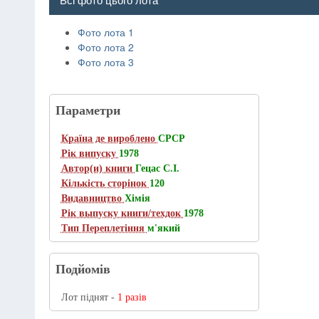
Фото лота 1
Фото лота 2
Фото лота 3
Параметри
Країна де вироблено
СРСР
Рік випуску
1978
Автор(и) книги
Гецас С.І.
Кількість сторінок
120
Видавництво
Хімія
Рік выпуску книги/техдок
1978
Тип Переплетіння
м'який
Подйомів
Лот піднят -
1 разів