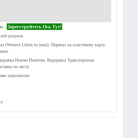
и -
Зареєструйтесь Ось Тут!
свій рахунок
аз (Western Union та інші), Переказ на пластикову карту,
еказ
ідправка Новою Поштою, Відправка Транспортною
ставка по місту
вляю укрпоштою
і!