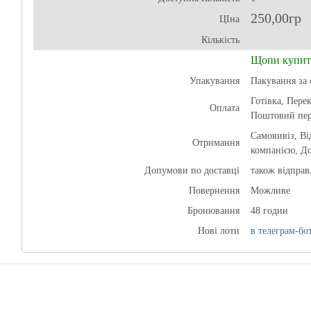
250,00гр
ЦІна
Кількість
Щопи купит
Упакування
Пакування за 
Готівка, Перек
Оплата
Поштовий пер
Самовивіз, В
Отримання
компанією, До
Допумови по доставці
також відпра
Повернення
Можливе
Бронювання
48 годин
Нові лоти
в телеграм-бот