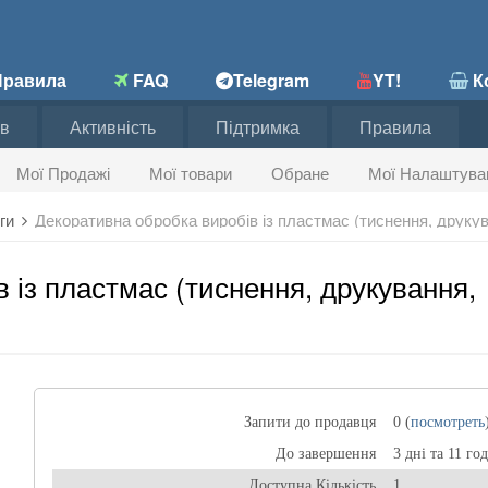
равила
FAQ
Telegram
YT!
Ко
в
Активність
Підтримка
Правила
Мої Продажі
Мої товари
Обране
Мої Налаштува
ги
 із пластмас (тиснення, друкування,
Запити до продавця
0 (
посмотреть
До завершення
3 дні та 11 го
Доступна Кількість
1