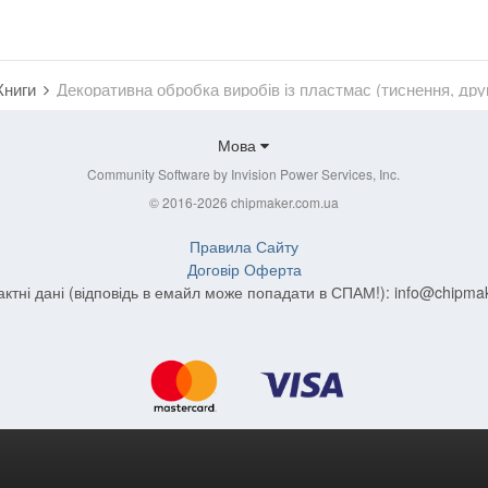
Книги
Мова
Community Software by Invision Power Services, Inc.
© 2016-2026 chipmaker.com.ua
Правила Сайту
Договір Оферта
актні дані (відповідь в емайл може попадати в СПАМ!):
info@chipma