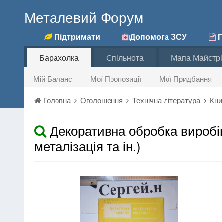
Металевий Форум
Підтримати
Допомога ЗСУ
П
Барахолка
Спільнота
Мапа Майстрі
Мій Баланс
Мої Пропозиції
Мої Придбання
Головна
Оголошення
Технічна література
Кни
Декоративна обробка виробів
металізація та ін.)