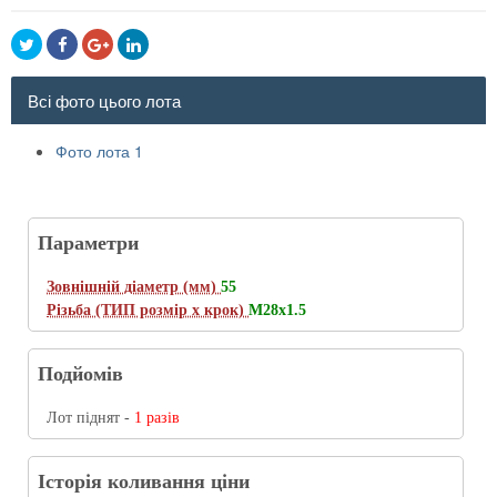
Всі фото цього лота
Фото лота 1
Параметри
Зовнішній діаметр (мм)
55
Різьба (ТИП розмір х крок)
M28x1.5
Подйомів
Лот піднят -
1 разів
Історія коливання ціни