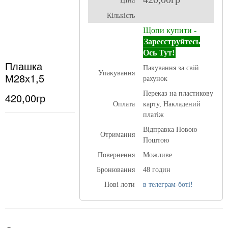
ЦІна
Кількість
Щопи купити -
Зареєструйтесь
Ось Тут!
Плашка
Пакування за свій
Упакування
М28х1,5
рахунок
Переказ на пластикову
420,00гр
Оплата
карту, Накладений
платіж
Відправка Новою
Отримання
Поштою
Повернення
Можливе
Бронювання
48 годин
Нові лоти
в телеграм-боті!