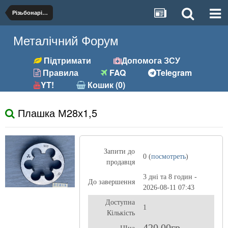
Різьбонарізний (мітчики, плашки)
Металічний Форум
Підтримати
Допомога ЗСУ
Правила
FAQ
Telegram
YT!
Кошик (0)
Плашка М28х1,5
Запити до
0 (
посмотреть
)
продавця
3 дні та 8 годин -
До завершення
2026-08-11 07:43
Доступна
1
Кількість
420,00гр