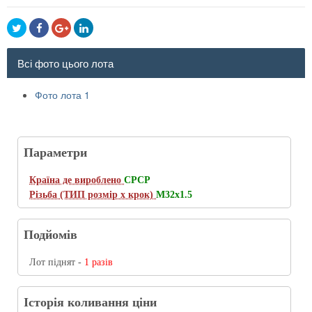
Всі фото цього лота
Фото лота 1
Параметри
Країна де вироблено
СРСР
Різьба (ТИП розмір х крок)
M32x1.5
Подйомів
Лот піднят -
1 разів
Історія коливання ціни