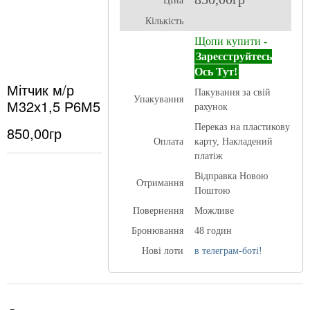
ЦІна
Кількість
Щопи купити -
Зареєструйтесь
Ось Тут!
Мітчик м/р
Пакування за свій
Упакування
М32х1,5 Р6М5
рахунок
Переказ на пластикову
850,00гр
Оплата
карту, Накладений
платіж
Відправка Новою
Отримання
Поштою
Повернення
Можливе
Бронювання
48 годин
Нові лоти
в телеграм-боті!