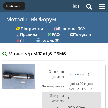
Різьбонарізний (мітчики, плашки)
Металічний Форум
Підтримати
Допомога ЗСУ
Правила
FAQ
Telegram
YT!
Кошик (0)
Мітчик м/р М32х1,5 Р6М5
Запити до
0 (
посмотреть
)
продавця
4 дні та 20 годин -
До завершення
2026-08-11 07:42
Доступна
1
Кількість
850,00гр