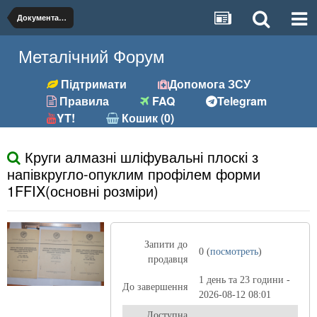
Документація
Металічний Форум
Підтримати
Допомога ЗСУ
Правила
FAQ
Telegram
YT!
Кошик (0)
Круги алмазні шліфувальні плоскі з
напівкругло-опуклим профілем форми
1FFIX(основні розміри)
Запити до
0 (
посмотреть
)
продавця
1 день та 23 години -
До завершення
2026-08-12 08:01
Доступна