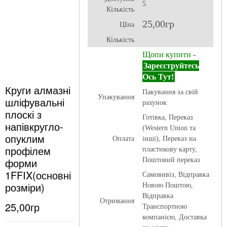
5
Кількість
25,00гр
ЦІна
Кількість
Щопи купити -
Зареєструйтесь
Ось Тут!
Круги алмазні
Пакування за свій
Упакування
шліфувальні
рахунок
плоскі з
Готівка, Переказ
напівкругло-
(Western Union та
опуклим
Оплата
інші), Переказ на
профілем
пластикову карту,
форми
Поштовий переказ
1FFIX(основні
Самовивіз, Відправка
розміри)
Новою Поштою,
Відправка
Отримання
25,00гр
Транспортною
компанією, Доставка