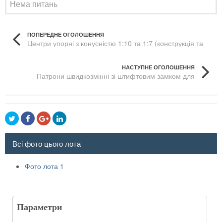
Нема питань
ПОПЕРЕДНЕ ОГОЛОШЕННЯ
Центри упорні з конусністю 1:10 та 1:7 (конструкція та
розміри)
НАСТУПНЕ ОГОЛОШЕННЯ
Патрони швидкозмінні зі штифтовим замком для
протяжок до горизонтально-протяжних верстатів
Всі фото цього лота
Фото лота 1
Параметри