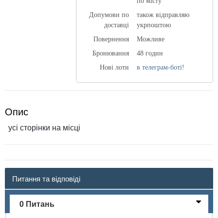
по місту
Допумови по
також відправляю
доставці
укрпоштою
Повернення
Можливе
Бронювання
48 годин
Нові лоти
в телеграм-боті!
Опис
усі сторінки на місці
Питання та відповіді
0 Питань