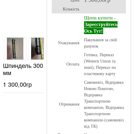
ЦІна
Кількість
Щопи купити -
Зареєструйтесь
Ось Тут!
Пакування за свій
Упакування
рахунок
Готівка, Переказ
(Western Union та
Шпиндель 300
Оплата
інші), Переказ на
мм
пластикову карту
1 300,00гр
Самовивіз, Відправка
Новою Поштою,
Відправка
Транспортною
Отримання
компанією, Відправка
Транспортною
компанією (самовивіз
від ТК)