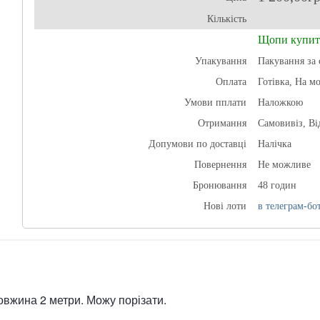
Кількість
Щопи купит
Упакування
Пакування за 
Оплата
Готівка, На м
Умови пплати
Наложкою
Отримання
Самовивіз, В
Допумови по доставці
Налічка
Повернення
Не можливе
Бронювання
48 годин
Нові лоти
в телеграм-бот
овжина 2 метри. Можу порізати.