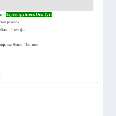
и -
Зареєструйтесь Ось Тут!
свій рахунок
обільний телефон
ідправка Новою Поштою
і!