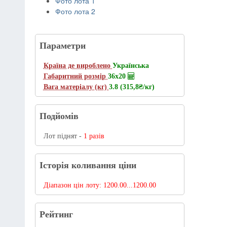
Фото лота 1
Фото лота 2
Параметри
Країна де вироблено
Українська
Габаритний розмір
36х20
Вага матеріалу (кг)
3.8 (315,8
₴/кг
)
Подйомів
Лот піднят -
1 разів
Історія коливання ціни
Діапазон цін лоту:
1200.00...1200.00
Рейтинг