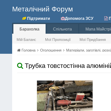
Металічний Форум
Підтримати
Допомога ЗСУ
П
Барахолка
Спільнота
Мапа Майстрі
Мій Баланс
Мої Пропозиції
Мої Придбання
Головна
Оголошення
Матеріали, заготівлі, роз
Трубка товстостінна алюміні