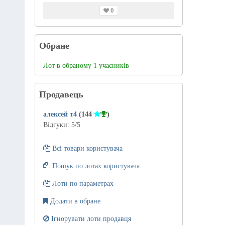
0
Обране
Лот в обраному 1 учасників
Продавець
алексей т4
(144
)
Відгуки:
5
/5
Всі товари користувача
Пошук по лотах користувача
Лоти по параметрах
Додати в обране
Ігнорувати лоти продавця