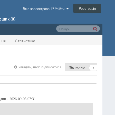
Реєстрація
Вже зареєстровані? Увійти
шик (0)
ння
Статистика
Увійдіть, щоб підписатися
Підписники
1
)
один - 2026-09-05 07:31
р