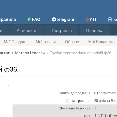
равила
FAQ
Telegram
YT!
Ко
в
Активність
Підтримка
Правила
Мої Продажі
Мої товари
Обране
Мої Налаштува
хідники
Метали і сплави
Трубка товстостінна алюміній ф36.
й ф36.
Запити до продавця
0 (
посмотреть
До завершення
28 днів та 9 г
Доступна Кількість
1
1 200,00г
ЦІна